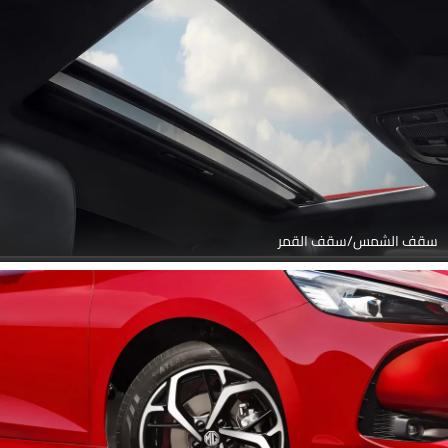
سقف الشمس/سقف القمر