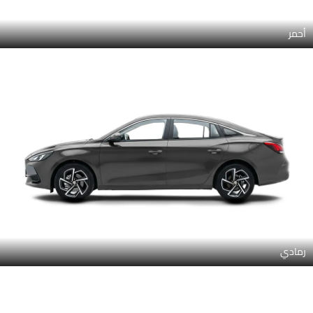
أحمر
رمادي