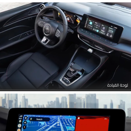
المقعد, منفذ ملحقات الطاقة, مغير السرعات, عناصر التحكم في باب جانب
السائق من الداخل, جهاز تحديد المواقع, مسند رأس المقعد الأمامي,
فتحات تكييف جانبية أمامية, مساعدة الركن
لوحة القيادة