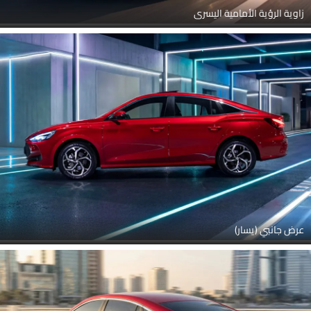
زاوية الرؤية الأمامية اليسرى
عرض جانبي (يسار)