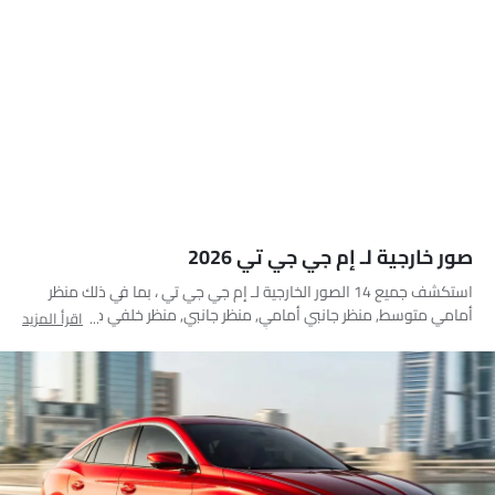
صور خارجية لـ إم جي جي تي 2026
استكشف جميع 14 الصور الخارجية لـ إم جي جي تي ، بما في ذلك منظر
أمامي متوسط, منظر جانبي أمامي, منظر جانبي, منظر خلفي جانبي
اقرأ المزيد
متقاطع, منظر خلفي كامل, منظر أمامي جانبي متقاطع, مصباح أمامي,
مصباح خلفي, فتحة السقف/القمرية, عجلة, مصباح الضباب الأمامي, منظر
الشبك الأمامي, مرآة السائق الأمامية زاوية, عرض متقاطع خلفي