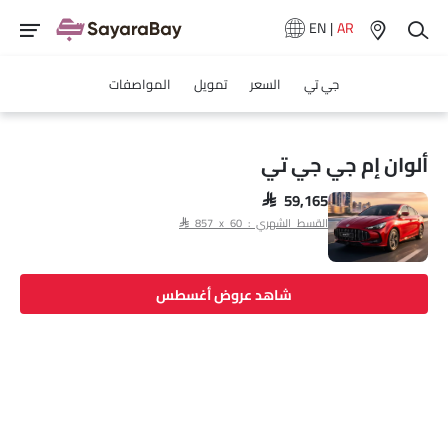
EN
|
AR
جي تي
السعر
تمويل
المواصفات
ألوان إم جي جي تي
SAR 59,165
القسط الشهري : SAR 857 x 60
شاهد عروض أغسطس