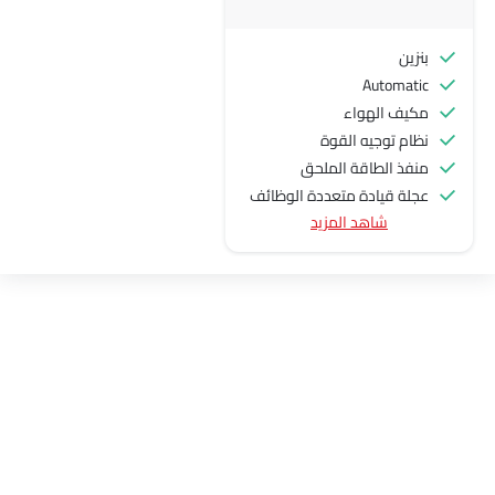
بنزين
Automatic
مكيف الهواء
نظام توجيه القوة
منفذ الطاقة الملحق
عجلة قيادة متعددة الوظائف
شاهد المزيد
الراديو هي AM (تعديل السعة) أو FM (تضمين التردد)،
جبهة المتحدثين
مكبرات الصوت الخلفية
اتصال بلوتوث
المدخل المساعد وUSB
سيطرة على جودة الهواء
فتح صندوق الأمتعة عن بُعد
نوافذ كهربائية أمامية
ضوء تحذير منخفض من الوقود
مقاعد قابلة للتعديل