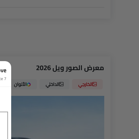
معرض الصور ويل 2026
ove
7 Questions • Takes less than 1 minute
الخارجي
الداخلي
الألوان