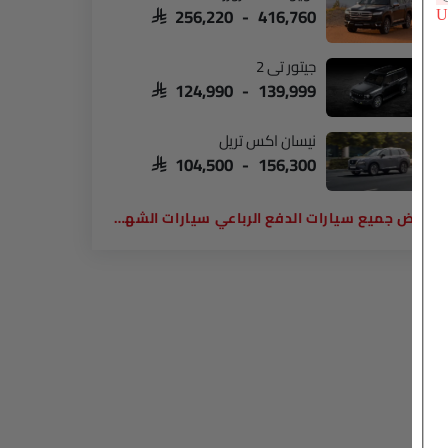
SAR 256,220 - 416,760
جيتور تي 2
SAR 124,990 - 139,999
نيسان اكس تريل
SAR 104,500 - 156,300
سيارات الدفع الرباعي سيارات الشهيرة