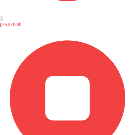
ي كريتا
جيلي سيتي راي
كي جي إم كوراندو
SAR 87,539 - 99,000
SAR 86,500 - 97,900
SAR 86,135 - 
رن
قارن
قارن
Automatic
Automatic
Aut
1498
1498