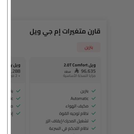
قارن متغيرات إم جي ويل
بنزين
ويل 2.0T Comfort
ويل 2.0T Luxury
AR 115,288
SAR 96,635
سعر
مزايا النسخة الأساسية
+ 2 ميزة إضافية
بنزين
بنزين
tomatic
Automatic
مكيف الهواء
مقاعد ج
نظام توجيه القوة
إضاءة م
تشغيل المحرك/إيقاف الزر
نظام التحكم في السرعة