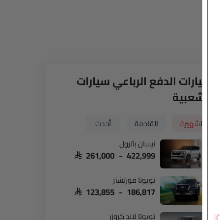
سيارات الدفع الرباعي سيارات
الشعبية
الشهيرة
القادمة
أحدث
نيسان باترول
SAR 261,000 - 422,999
تويوتا فورتشنر
SAR 123,855 - 186,817
تويوتا لاند كروزر