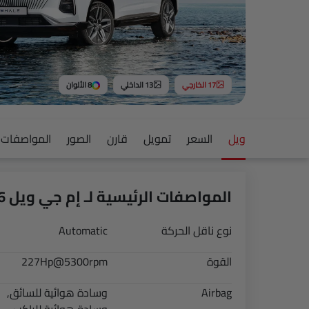
17 الخارجي
13 الداخلي
8 الألوان
ويل
السعر
تمويل
قارن
الصور
المواصفات
المواصفات الرئيسية لـ إم جي ويل 2026
نوع ناقل الحركة
Automatic
القوة
227Hp@5300rpm
Airbag
وسادة هوائية للسائق,