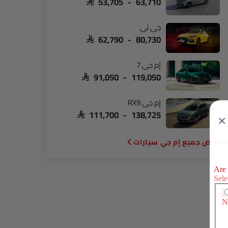
SAR 53,705 - 63,710
جي تي
SAR 62,790 - 80,730
إم جي 7
SAR 91,050 - 119,050
إم جي RX9
SAR 111,700 - 138,725
×
إم جي سيارات