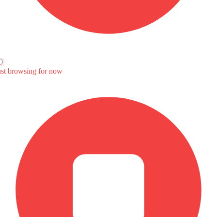
163Hp
172Hp@5500rpm
280Nm
290Nm@2000-
3500rpm
ويل vs سيتي راي
ويل vs كوراندو