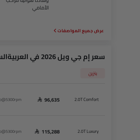
وسادة هوائية للراكب
الأمامي
المواصفات
سعر إم جي ويل 2026 في العربيةالسعودية
بنزين
2.0T Comfort
7Hp@5300rpm
SAR 96,635
2.0T Luxury
7Hp@5300rpm
SAR 115,288