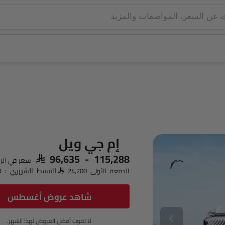
إم جي ويل
SAR 96,635 - 115,288
سعر في
الر
القسط الشهري : SAR 1,400 x 60
الدفعة الأولى SAR 24,200
شاهد عروض أغسطس
لا تفوت أفضل العروض لهذا الشهر.