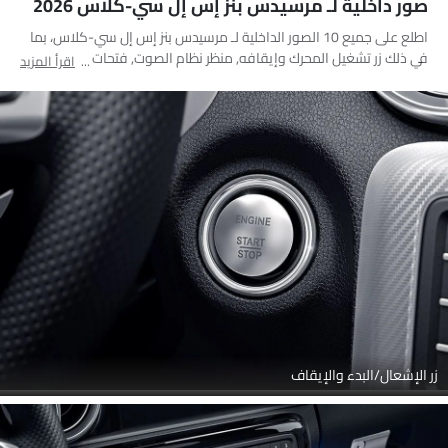
صور داخلية لـ مرسيدس بنز إس إل سي-كلاس 2026
اطلع على جميع 10 الصور الداخلية لـ مرسيدس بنز إس إل سي-كلاس، بما
في ذلك زر تشغيل المحرك وإيقافه, منظر نظام الصوت, فتحات المكيف
اقرأ المزيد
الأمامية, عجلة القيادة, مقعد الراكب, المقاعد الأمامية, مغير السرعات,
منظر مكبرات الصوت, مسند رأس المقعد الأمامي, شاشة اللمس
زر الإشعال/البدء والإيقاف