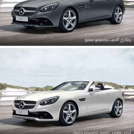
رمادي ألانيت تصميمو مغنو
أبيض لؤلؤي ماسي تصميمو مشرق