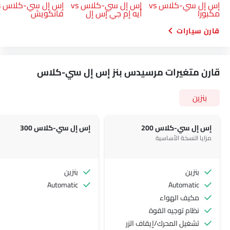
إس إل سي-كلاس vs
إس إل سي-كلاس vs
إس
مكبورا
أيه إم جي إس إل
فانكويش
قارن سيارات
قارن متغيرات مرسيدس بنز إس إل سي-كلاس
بنزين
إس إل سي-كلاس 200
إس إل سي-كلاس 300
مزايا النسخة الأساسية
بنزين
بنزين
Automatic
Automatic
مكيف الهواء
Link Your Facebook Account
نظام توجيه القوة
تشغيل المحرك/إيقاف الزر