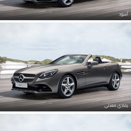
أسود
رمادي معدني