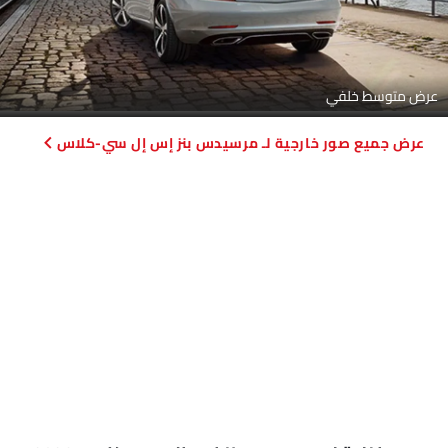
عرض متوسط خلفي
صور خارجية لـ مرسيدس بنز إس إل سي-كلاس