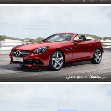
أحمر هياسينث تصميمو معدني