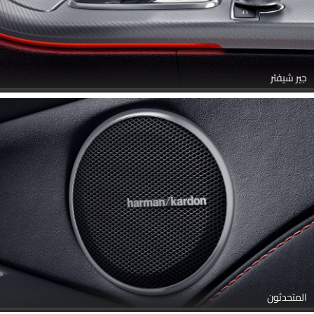
جير شيفتر
المتحدثون