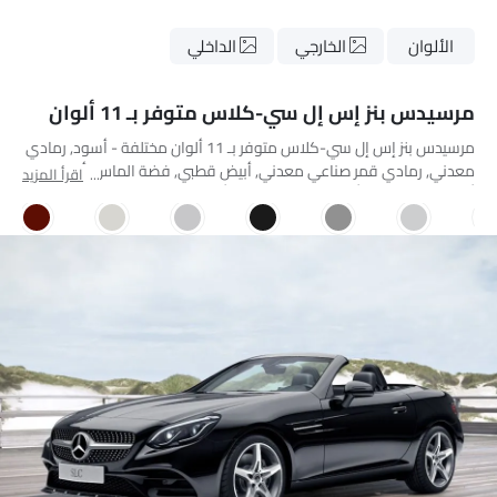
الألوان
الخارجي
الداخلي
مرسيدس بنز إس إل سي-كلاس متوفر بـ 11 ألوان
مرسيدس بنز إس إل سي-كلاس متوفر بـ 11 ألوان مختلفة - أسود, رمادي
معدني, رمادي قمر صناعي معدني, أبيض قطبي, فضة الماس, أسود
اقرأ المزيد
أوبسيديان, رمادي ألانيت تصميمو مغنو, أبيض لؤلؤي ماسي تصميمو
مشرق, أحمر هياسينث تصميمو معدني, أزرق متألق, فضة إيريديوم.