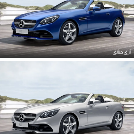
أزرق متألق