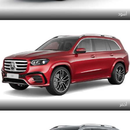
أسود
أحمر