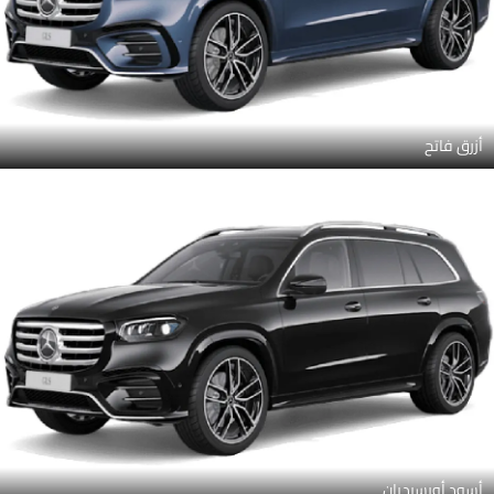
أزرق فاتح
أسود أوبسيديان