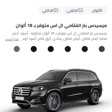
الألوان
الخارجي
الداخلي
مرسيدس بنز الفئةجي ال اس متوفر بـ 18 ألوان
مرسيدس بنز الفئةجي ال اس متوفر بـ 18 ألوان مختلفة - أسود, أحمر,
فضة, أبيض قطبي, أبيض قطبي, رمادي, أزرق فاتح, أسود أوبسيديان,
اقرأ المزيد
أسود أوبسيديان, أخضر زمرد, أخضر زمرد, Alto Grey, هاي تك سيلفر,
مانوفاكتر أوبالايت وايت برايت, سودالايت بلو, مانوفاكتر هاياسينث ريد
ميتاليك, سيلينيت جراي, مانوفاكتور ألباين رمادي سادة.