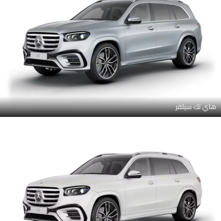
هاي تك سيلفر