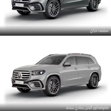
سيلينيت جراي
مانوفاكتور ألباين رمادي سادة