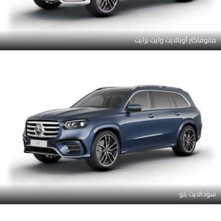
مانوفاكتر أوبالايت وايت برايت
سودالايت بلو