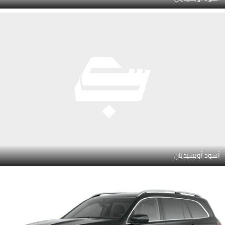
أسود أوبسيديان