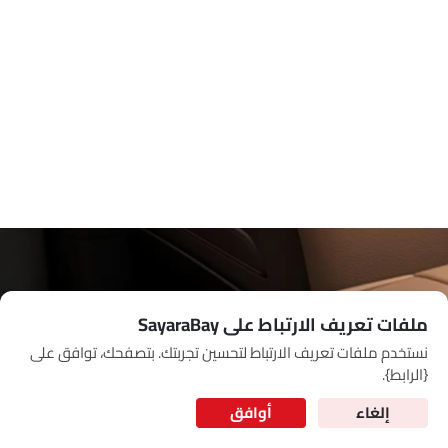
Link Your Google Account
SEA
of Cardekho
سياسة الخصوصية
and
شروط الاستخدام
I have read and agree to the
ملفات تعريف الارتباط على SayaraBay
نستخدم ملفات تعريف الارتباط لتحسين تجربتك. بتصفحك، توافق على
for Better Experience & Regular updates
{الرابط}.
المعلومات الشخصية
إلغاء
أوافق