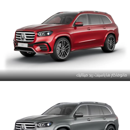
مانوفاكتر هاياسينث ريد ميتاليك