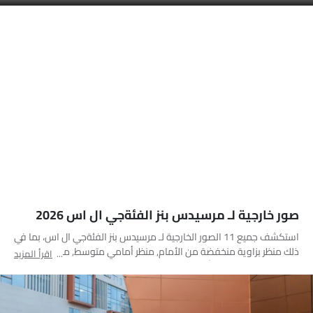
صور خارجية لـ مرسيدس بنز الفئةجي ال اس 2026
استكشف جميع 11 الصور الخارجية لـ مرسيدس بنز الفئةجي ال اس، بما في
ذلك منظر بزاوية منخفضة من الأمام, منظر أمامي متوسط, منظر خلفي
اقرأ المزيد
جانبي متقاطع, مصباح أمامي, مصباح خلفي, عجلة, مصباح الضباب
الأمامي, منظر الشبك الأمامي, الشعار, مرآة السائق الأمامية زاوية, أنبوب
العادم