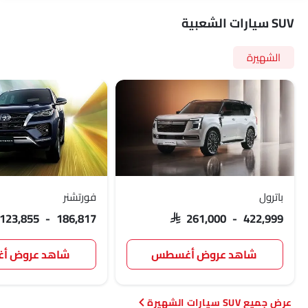
SUV سيارات الشعبية
الشهيرة
باترول
فورتشنر
 123,855 - 186,817
SAR 261,000 - 422,999
شاهد عروض أغسطس
شاهد عروض 
SUV سيارات الشهيرة