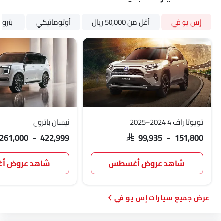
مقاعد مدفأة - أمامية
نظام الملاحة
إس يو في
أقل من 50,000 ريال
أوتوماتيكي
بترول
مرآة الرؤية الخلفية قابلة للطي كهربائياً
جناح خلفي
عرض خارج درجة الحرارة
حاملات الأكواب-الخلفية
مصابيح أمامية أوتوماتيكية
السكك الحديدية السقف
كاميرا خلفية
سقف الشمس
تويوتا راف 4 2024–2025
نيسان باترول
أقفال باب الطاقة
وسائد هوائية جانبية - خلفية
 261,000 - 422,999
SAR 99,935 - 151,800
مسند ذراع للكونسول الوسطي
شاهد عروض أغسطس
شاهد عروض 
سيارات إس يو في