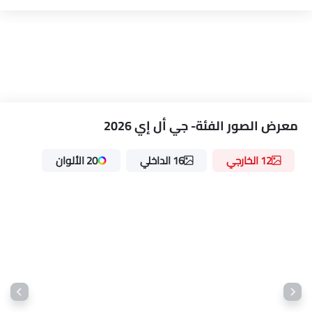
مقاعد جلدية
عمود توجيه قابل للتعديل
حاسوب على متن الطائرة.
حاملات الأكواب-أمامية
حامل زجاجة
مصباح القراءة الخلفي
مرآة الزينة
معرض الصور الفئة- جي أل إي 2026
نظام منع انغلاق المكابح
أجهزة استشعار وقوف السيارات
12 الخارجي
16 الداخلي
20 الألوان
قفل مركزي
أقفال أمان للأطفال
وسادة هوائية للسائق
وسادة هوائية للركاب
وسادة هوائية جانبية أمامية
أحزمة المقاعد الخلفية
أحزمة المقاعد الأمامية القابلة للتعديل في الارتفاع
تحذير حزام المقعد
مساعد المكابح