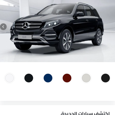
سيلينيت جراي, أزرق سودالايت معدني.
كروم زينة
مقياس المسافة الرقمي
مدفأة
مقياس تاتشو
مقياس تعدد الرحلات الإلكتروني
عجلة قيادة جلدية
ساعة رقمية
ارتفاع مقعد السائق قابل للتعديل
نظام التحكم في ثبات السيارة
دخول بدون مفتاح
تحذير فحص المحرك
مراقبة ضغط الإطارات
توزيع قوة الفرامل إلكترونيًا (EBD)
جهاز مضاد للسرقة
التحكم الصوتي
شاشة تعمل باللمس
مقاعد قابلة للتعديل كهربائيًا
اكتشف سيارات الجديدة.