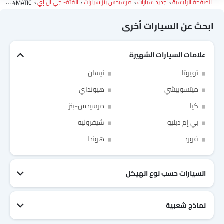
الصفحة الرئيسية
جديد سيارات
مرسيدس بنز سيارات
الفئة- جي أل إي
AMG 53 4MATIC+
وكلاء مرسيدس بنز في الرياض‎
ابحث عن السيارات أخرى
علامات السيارات الشهيرة
Link Your Facebook Account
تويوتا
نيسان
ميتسوبيشي
هيونداي
Link Your Google Account
كيا
مرسيدس-بنز
بي إم دبليو
شيفروليه
فورد
هوندا
of Cardekho SEA
الخصوصية
سياسة
and
شروط الاستخدام
I have read and agree to the
السيارات حسب نوع الهيكل
نماذج شعبية
جيتور T2
نيسان Patrol 2025
تويوتا Fortuner
إم جي 5 2025
هيونداي Tucson
فورد Taurus
تويوتا Hiace 2025
تويوتا Yaris
إم جي RX9
إيسوزو D-Max