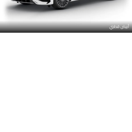
أبيض قطبي
رمادي جرافيتي معدني