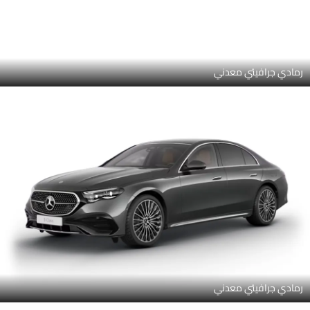
رمادي جرافيتي معدني