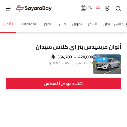
EN
|
AR
 كلاس سيدان
السعر
تمويل
قارن
الصور
المواصفات
الألوان
ألوان مرسيدس بنز اي كلاس سيدان
SAR 354,783 - 420,000
HEV
القسط الشهري : SAR 5,240 x 60
شاهد عروض أغسطس