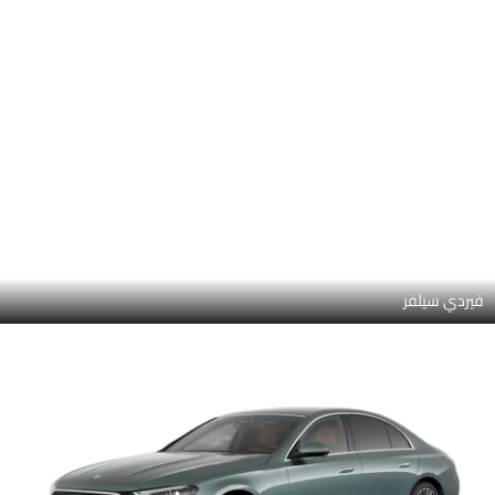
أوبسيديان بلاك ميتاليك