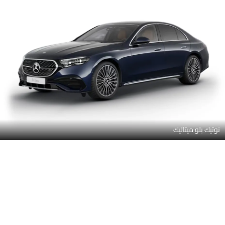
أوبسيديان بلاك ميتاليك