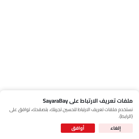
Link Your Google Account
SEA
of Cardekho
سياسة الخصوصية
and
شروط الاستخدام
I have read and agree to the
ملفات تعريف الارتباط على SayaraBay
شاشة تعمل باللمس
نستخدم ملفات تعريف الارتباط لتحسين تجربتك. بتصفحك، توافق على
for Better Experience & Regular updates
{الرابط}.
المعلومات الشخصية
إلغاء
أوافق