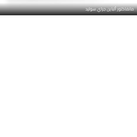
صور داخلية لـ مرسيدس بنز اي كلاس سيدان 2026
اطلع على جميع 14 الصور الداخلية لـ مرسيدس بنز اي كلاس سيدان، بما
في ذلك منظر لوحة العدادات, منظر نظام الصوت, التحكم الأمامي في
اقرأ المزيد
المكيف, عجلة القيادة, عداد الدوران, المقاعد الخلفية, المقاعد الأمامية,
الفاصل الأمامي الأوسط, مصابيح الكرمى, عناصر التحكم في باب جانب
السائق من الداخل, منظر مكبرات الصوت, شاشة اللمس, مقبض الباب
الداخلي, فتحات تكييف جانبية أمامية