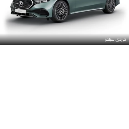
مانفاكتور ألباين جراي سوليد
هاي-تيك سيلفر