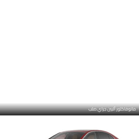
مانوفاكتر هاياسينث ريد ميتاليك
نوتيك بلو ميتاليك