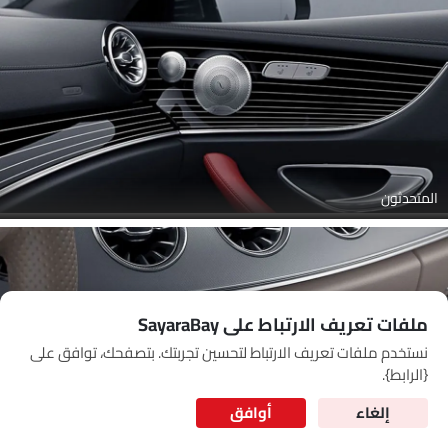
Link Your Google Account
SEA
of Cardekho
سياسة الخصوصية
and
شروط الاستخدام
I have read and agree to the
المتحدثون
ملفات تعريف الارتباط على SayaraBay
نستخدم ملفات تعريف الارتباط لتحسين تجربتك. بتصفحك، توافق على
for Better Experience & Regular updates
{الرابط}.
المعلومات الشخصية
إلغاء
أوافق