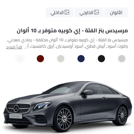
الألوان
الخارجي
الداخلي
مرسيدس بنز الفئة - إي كوبيه متوفر بـ 10 ألوان
مرسيدس بنز الفئة - إي كوبيه متوفر بـ 10 ألوان مختلفة - رمادي معدني,
ياقوت أسود, أبيض قطبي, أسود أوبسيديان, أزرق كافنسيت, أبيض لؤلؤي
اقرأ المزيد
ماسي تصميمو مشرق, أحمر هياسينث تصميمو معدني, فضة إيريديوم,
فضة أراجونيت, أخضر زمردي معدني.