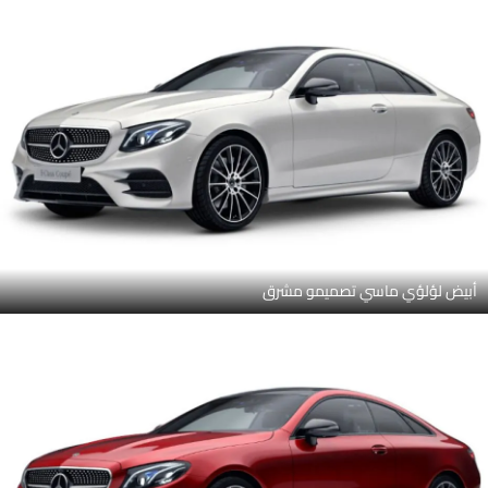
أبيض لؤلؤي ماسي تصميمو مشرق