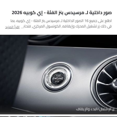
صور داخلية لـ مرسيدس بنز الفئة - إي كوبيه 2026
اطلع على جميع 16 الصور الداخلية لـ مرسيدس بنز الفئة - إي كوبيه، بما
في ذلك زر تشغيل المحرك وإيقافه, الكونسول المركزي, فتحات المكيف
اقرأ المزيد
الأمامية, عجلة القيادة, المقاعد الخلفية, مقعد الراكب, صندوق القفازات,
منفذ ملحقات الطاقة, مغير السرعات, مصابيح الكرمى, التحكم الخلفي في
المكيف, منظر مكبرات الصوت, التحكم الجانبي في المكيف, شاشة اللمس,
مقبض الباب الداخلي, فتحات تكييف جانبية أمامية
زر الإشعال/البدء والإيقاف