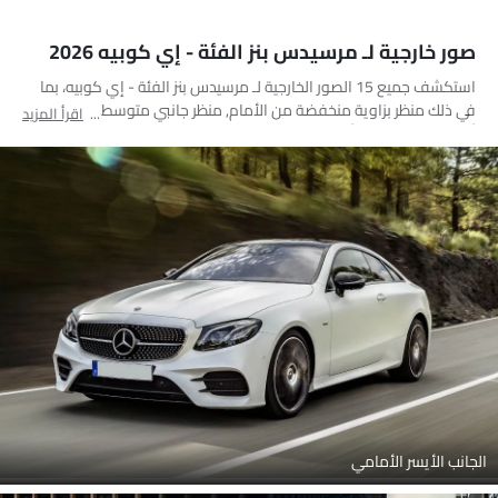
صور خارجية لـ مرسيدس بنز الفئة - إي كوبيه 2026
استكشف جميع 15 الصور الخارجية لـ مرسيدس بنز الفئة - إي كوبيه، بما
في ذلك منظر بزاوية منخفضة من الأمام, منظر جانبي متوسط, منظر
اقرأ المزيد
أمامي كامل, منظر أمامي متوسط, منظر جانبي, منظر خلفي جانبي
متقاطع, منظر أمامي جانبي متقاطع, مصباح أمامي, مصباح خلفي, فتحة
السقف/القمرية, عجلة, منظر الشبك الأمامي, مرآة السائق الأمامية زاوية,
عرض متوسط جانبي خلفي, عرض بزاوية منخفضة خلفي
الجانب الأيسر الأمامي