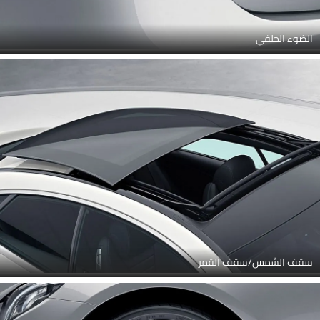
الضوء الخلفي
سقف الشمس/سقف القمر