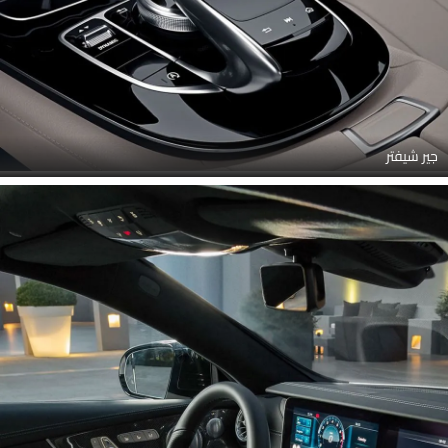
جير شيفتر