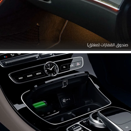
صندوق القفازات (مغلق)