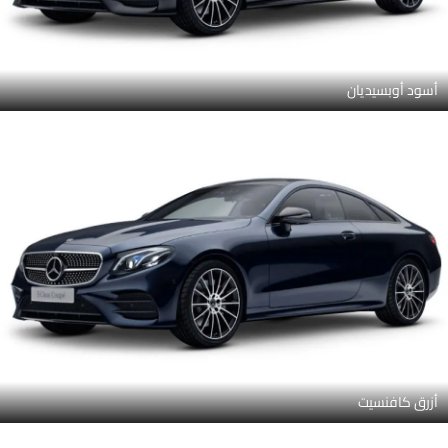
أسود أوبسيديان
أزرق كافنسيت