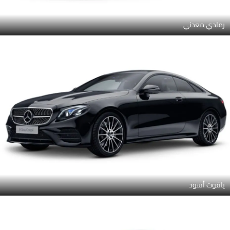
رمادي معدني
ياقوت أسود