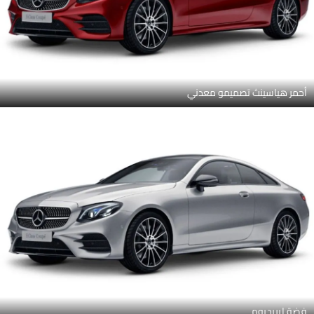
أحمر هياسينث تصميمو معدني
فضة إيريديوم