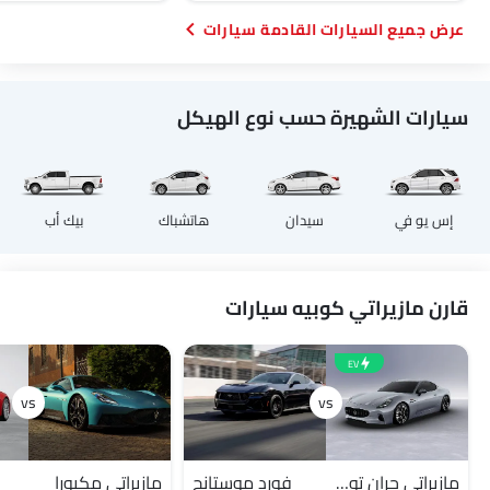
السيارات القادمة سيارات
سيارات الشهيرة حسب نوع الهيكل
إس يو في
سيدان
هاتشباك
بيك أب
قارن مازيراتي كوبيه سيارات
EV
مازيراتي جران توريزمو
فورد موستانج
مازيراتي مكبورا