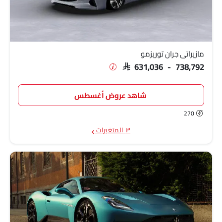
مازيراتي جران توريزمو
SAR 631,036 - 738,792
شاهد عروض أغسطس
270
٣ المتغيرات