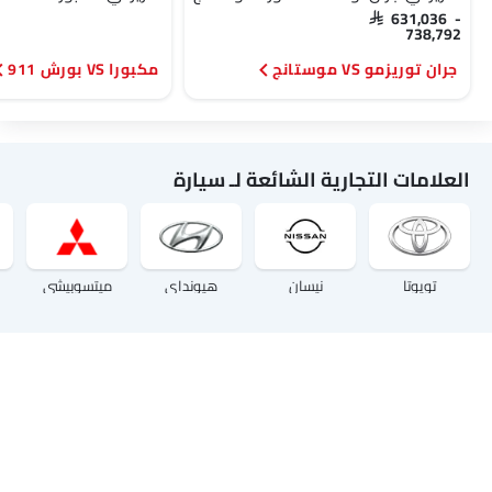
SAR 631,036 -
738,792
جران توريزمو VS موستانج
مكبورا VS بورش 911
العلامات التجارية الشائعة لـ سيارة
تويوتا
نيسان
هيونداي
ميتسوبيشي