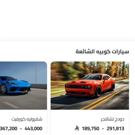
سيارات كوبيه الشائعة
دودج تشالنجر
شفروليه كورفيت
 367,200 - 443,000
SAR 189,750 - 291,813