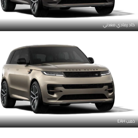
كاد رمادي معدني
ذهب EAH