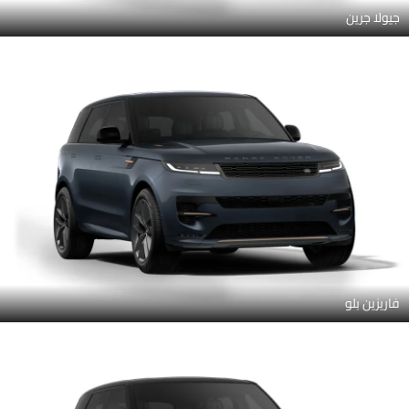
جيولا جرين
فاريزين بلو