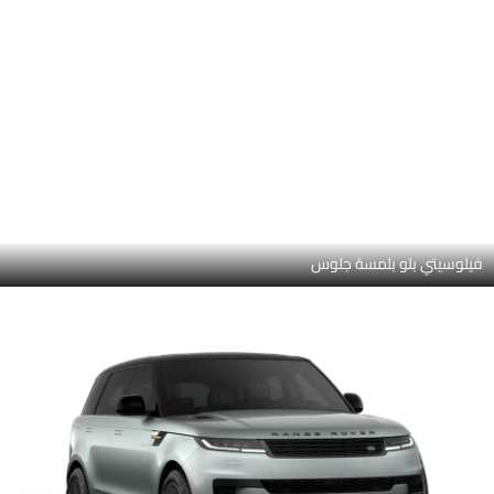
فيلوسيتي بلو بلمسة جلوس
أيونِيان سيلفر إن جلوس فينيش