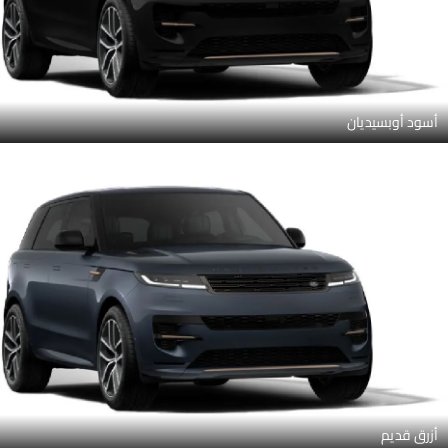
أسود أوبسيديان
أزرق قديم