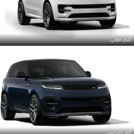
أبيض فوجي
أزرق كونكورس