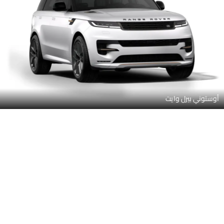
أوستوني بيرل وايت