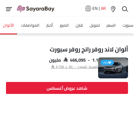
EN
|
AR
 سبورت
السعر
تمويل
قارن
الصور
أخبار
المواصفات
الألوان
ألوان لاند روفر رانج روفر سبورت
SAR 466,095 - 1.1 مليون
HEV
القسط الشهري : SAR 6,758 x 60
شاهد عروض أغسطس