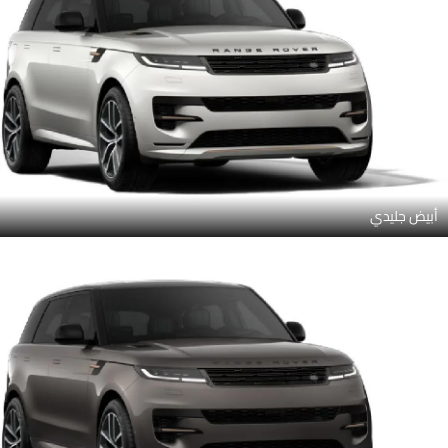
أبيض جليدي