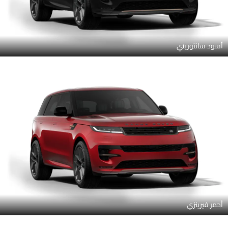
أسود سانتوريني
أحمر فيرينزي