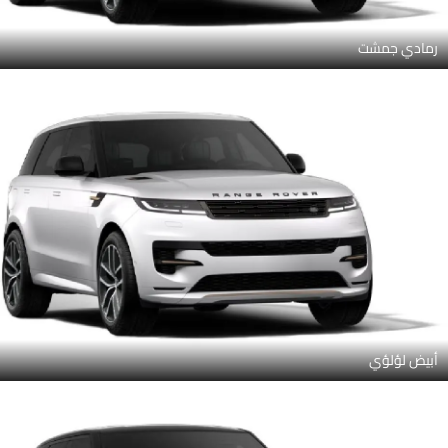
فروست سيلفر بلمسة ساتين, آيونيان سيلفر بلمسة ساتين, سانست جولد
بلمسة ساتين, تورمالين براون بلمسة ساتين, إيجر غري إن ساتين فينيش,
سانرايز كوبر إن ساتين فينيش, أوبسيديان بلاك بلمسة ساتين.
رمادي جمشت
أبيض لؤلؤي