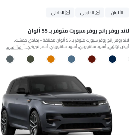
الألوان
الخارجي
الداخلي
لاند روفر رانج روفر سبورت متوفر بـ 55 ألوان
لاند روفر رانج روفر سبورت متوفر بـ 55 ألوان مختلفة - رمادي جمشت,
أبيض لؤلؤي, أسود سانتوريني, أسود سانتوريني, أحمر فيرينزي, أبيض
اقرأ المزيد
فوجي, أبيض فوجي, أزرق كونكورس, ميكا رمادية معدنية, فضة قصوى,
أخضر سباق بريطاني, أخضر سباق بريطاني, أبيض جليدي, كاد رمادي
معدني, ذهب EAH, فضة فلوريت, أسود أوبسيديان, أزرق قديم, Ion Silver,
Tourmaline Brown, Borasco Grey, Borasco Grey, Firecracker Red,
Carpathian Grey, Carpathian Grey, Venezia Blue, Sunset Copper,
Petrol Blue Metallic, Orange Fury, Gilded Green, جيولا جرين, فاريزين بلو,
أوستوني بيرل وايت, الرمادي شارانت, إيثيريال فروست سيلفر جلوس
فينيش, فيلوسيتي بلو بلمسة جلوس, أيونِيان سيلفر إن جلوس فينيش,
سانست جولد بلمسة جلوس, أميثيست غري بيربل – جلوس فينيش,
بيترولكس بلو إن جلوس فينيش, تورمالين براون بلمسة جلوس, سانرايز كوبر
بلمسة جلوس, فلوكس سيلفر بلمسة جلوس, كونستليشن بلو بلمسة
جلوس, أوبسيديان بلاك إن جلوس فينيش, بريتيش ريسينغ جرين بلمسة
ساتين, فلوكس سيلفر بلمسة ساتين, فيلوسيتي بلو بلمسة ساتين, إيثيريال