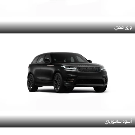
ورق فضي
أسود سانتوريني