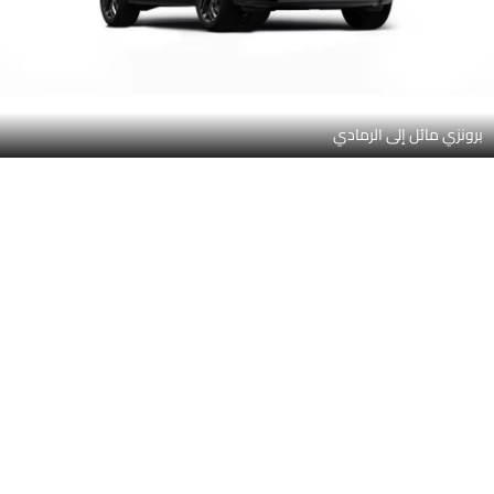
برونزي مائل إلى الرمادي
أزرق إيمزلون