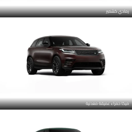
رمادي كشمير
ميكا حمراء عميقة معدنية