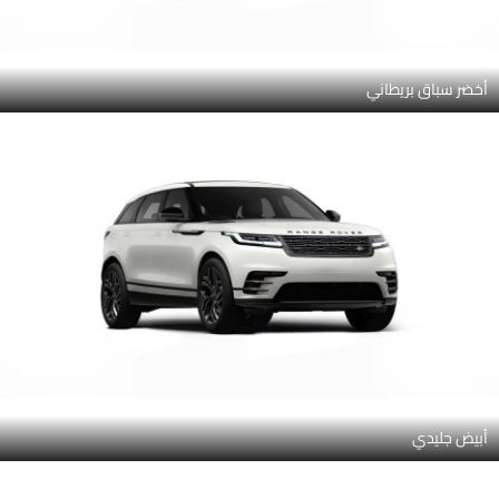
أخضر سباق بريطاني
أبيض جليدي