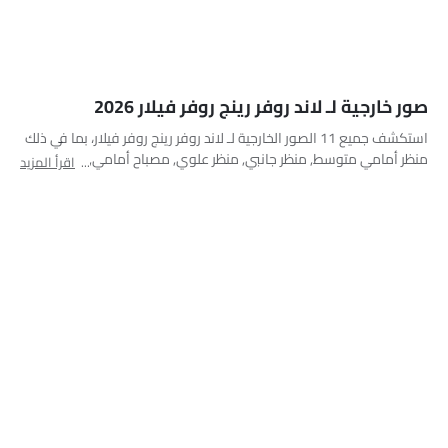
عرض جانبي (يسار)
عرض أعلى