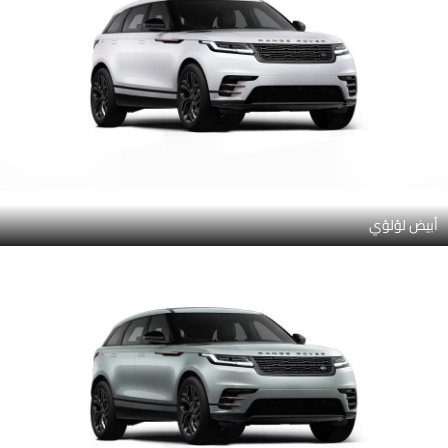
أبيض لؤلؤي