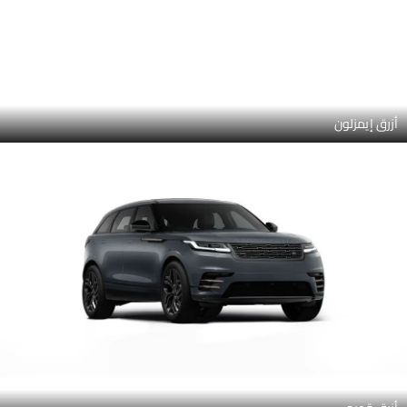
أزرق قديم