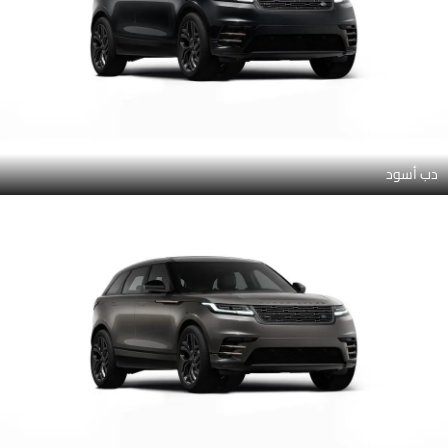
دب أسود