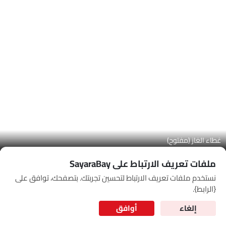
Link Your Google Account
SEA
لوحة القيادة
of Cardekho
سياسة الخصوصية
and
شروط الاستخدام
I have read and agree to the
ملفات تعريف الارتباط على SayaraBay
نستخدم ملفات تعريف الارتباط لتحسين تجربتك. بتصفحك، توافق على
for Better Experience & Regular updates
{الرابط}.
المعلومات الشخصية
إلغاء
أوافق