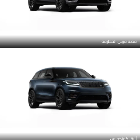
فضة قرش المطرقة
أزرق كونكورس