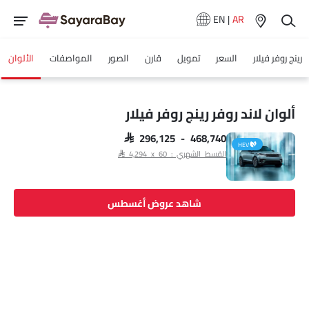
EN
|
AR
رينج روفر فيلار
السعر
تمويل
قارن
الصور
المواصفات
الألوان
ألوان لاند روفر رينج روفر فيلار
SAR 296,125 - 468,740
HEV
القسط الشهري : SAR 4,294 x 60
شاهد عروض أغسطس