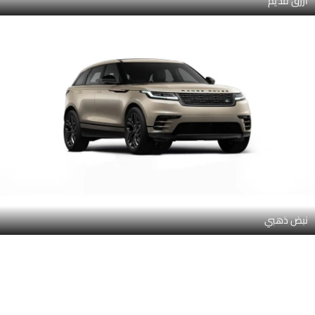
نبض ذهبي