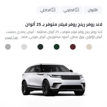
الألوان
الخارجي
الداخلي
لاند روفر رينج روفر فيلار متوفر بـ 25 ألوان
لاند روفر رينج روفر فيلار متوفر بـ 25 ألوان مختلفة - أبيض, رمادي جمشت,
أبيض لؤلؤي, ورق فضي, أسود سانتوريني, أبيض فوجي, فضة قرش
اقرأ المزيد
المطرقة, أزرق كونكورس, فضة اليوبيل, دب أسود, رمادي كشمير, ميكا
حمراء عميقة معدنية, أخضر سباق بريطاني معدني, أخضر سباق بريطاني,
أبيض جليدي, كاد رمادي معدني, برونزي مائل إلى الرمادي, أزرق إيمزلون,
أزرق قديم, نبض ذهبي, Orange Rock Metallic, Tourmaline Brown,
Carpathian Grey, Petrol Blue Metallic, Silver Flare Metallic.