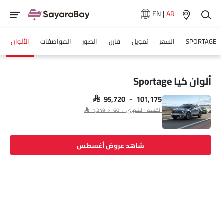
EN
|
AR
SPORTAGE
السعر
تمويل
قارن
الصور
المواصفات
الألوان
ألوان كيا Sportage
SAR 95,720 - 101,175
القسط الشهري : SAR 1,249 x 60
شاهد عروض أغسطس