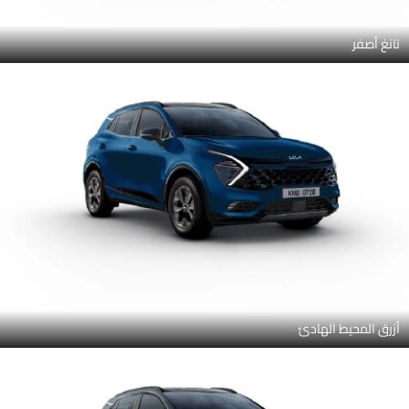
تانغ أصفر
أزرق المحيط الهادئ