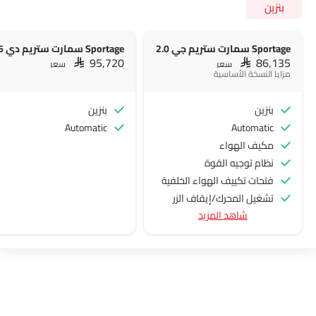
بنزين
Sportage سمارت ستريم جي 2.0
Sportage سمارت ستريم دي 1.6
SAR 95,720
SAR 86,135
سعر
سعر
مزايا النسخة الأساسية
بنزين
بنزين
Automatic
Automatic
مكيف الهواء
نظام توجيه القوة
فتحات تكييف الهواء الخلفية
تشغيل المحرك/إيقاف الزر
شاهد المزيد
منفذ الطاقة الملحق
نظام التحكم في السرعة
عجلة قيادة متعددة الوظائف
الراديو هي AM (تعديل السعة) أو FM (تضمين التردد)،
جبهة المتحدثين
مكبرات الصوت الخلفية