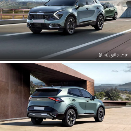
عرض جانبي (يسار)