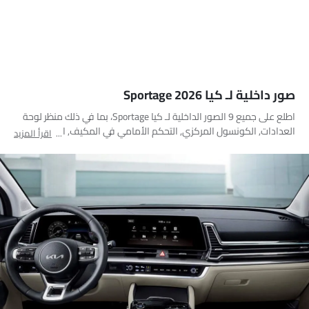
صور داخلية لـ كيا Sportage 2026
اطلع على جميع 9 الصور الداخلية لـ كيا Sportage، بما في ذلك منظر لوحة
العدادات, الكونسول المركزي, التحكم الأمامي في المكيف, المقاعد
اقرأ المزيد
الأمامية والخلفية معًا, منطقة التخزين, الفاصل الأمامي الأوسط, مسند
رأس المقعد الأمامي, شاشة اللمس, مساعدة الركن