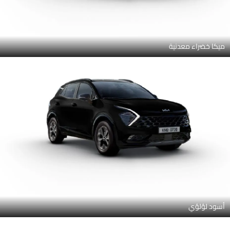
ميكا خضراء معدنية
أسود لؤلؤي