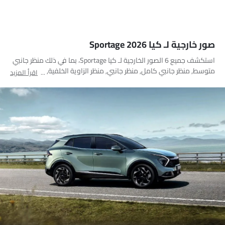
صور خارجية لـ كيا Sportage 2026
استكشف جميع 6 الصور الخارجية لـ كيا Sportage، بما في ذلك منظر جانبي
متوسط, منظر جانبي كامل, منظر جانبي, منظر الزاوية الخلفية, منظر جانب
اقرأ المزيد
السائق, فتحة السقف/القمرية