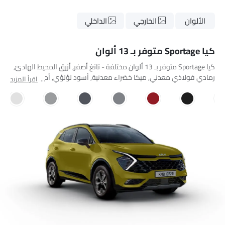
الألوان
الخارجي
الداخلي
كيا Sportage متوفر بـ 13 ألوان
كيا Sportage متوفر بـ 13 ألوان مختلفة - تانغ أصفر, أزرق المحيط الهادئ,
رمادي فولاذي معدني, ميكا خضراء معدنية, أسود لؤلؤي, أحمر جهنمي,
اقرأ المزيد
Lunar Silver Metallic, Pepper Grey, Sparkling Silver, Casa White,
Deluxe White, Bronze Dune Metallic, Orange Fury.