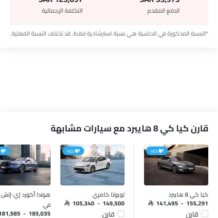
الدفع المقدم
التكلفة الإجمالية
*النسبة المذكورة في الحاسبة هي نسبة استرشادية فقط. قد تختلف النسبة الفعلية.
قارن كيا كي 8 هايبرد مع سيارات مشابهة
V
HEV
HEV
كيا كي 8 هايبرد
تويوتا كامري
هوندا أكورد إي-إتش 
في
SAR 105,340 - 149,500
SAR 141,495 - 155,291
قارن
قارن
 181,585 - 185,035