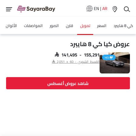
EN
|
AR
كي 8 هايبرد
السعر
تمويل
قارن
الصور
المواصفات
الألوان
عروض كيا كي 8 هايبرد
SAR 141,495 - 155,291
HEV
القسط الشهري : SAR 2,051 x 60
شاهد عروض أغسطس