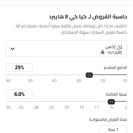
حاسبة القروض لـ كيا كي 8 هايبرد
اكتشف ما إذا كان بإمكانك تحمل تكلفة سيارة أحلامك باستخدام آلة
حاسبة تمويل السيارات سهلة الاستخدام
إي إكس
SAR 141,495
الدفع المقدم
60
50
40
30
20
10
نسبة الفائدة
36
32
28
23
19
15
11
6
2
مدة القرض (بالسنوات)
1 سنة