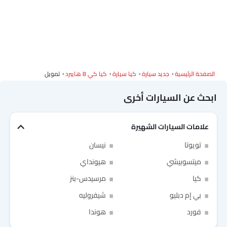
كتيب كيا كي 8 هايبرد
وكلاء كيا سيارات
الصفحة الرئيسية
جديد سيارة
كيا سيارة
كيا كي 8 هايبرد
تمويل
ابحث عن السيارات أخرى
علامات السيارات الشهيرة
Link Your Facebook Account
تويوتا
نيسان
ميتسوبيشي
هيونداي
Link Your Google Account
كيا
مرسيدس-بنز
بي إم دبليو
شيفروليه
فورد
هوندا
of Cardekho SEA
الخصوصية