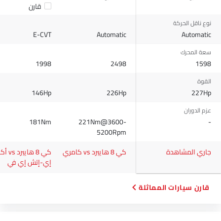
قارن
نوع ناقل الحركة
E-CVT
Automatic
Automatic
سعة المحرك
1998
2498
1598
القوة
146Hp
226Hp
227Hp
عزم الدوران
181Nm
221Nm@3600-
-
5200Rpm
جاري المشاهدة
كي 8 هايبرد vs كامري
كي 8 هايبر
إي-إتش إي في
قارن سيارات المماثلة