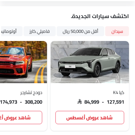
اكتشف سيارات الجديدة.
سيدان
أقل من 50,000 ريال
فاميلي كارز
أوتوماتي
كيا K4
دودج تشارجر
 174,973 - 308,200
SAR 84,999 - 127,591
شاهد عروض أغسطس
شاهد عروض 