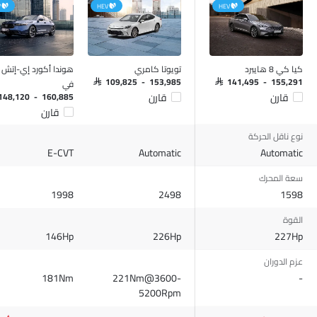
V
HEV
HEV
كيا كي 8 هايبرد
تويوتا كامري
هوندا أكورد إي-إتش 
في
SAR 109,825 - 153,985
SAR 141,495 - 155,291
قارن
قارن
 148,120 - 160,885
قارن
نوع ناقل الحركة
E-CVT
Automatic
Automatic
سعة المحرك
1998
2498
1598
القوة
146Hp
226Hp
227Hp
عزم الدوران
181Nm
221Nm@3600-
-
5200Rpm