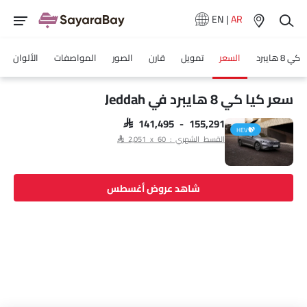
EN
|
AR
كي 8 هايبرد
السعر
تمويل
قارن
الصور
المواصفات
الألوان
سعر كيا كي 8 هايبرد في Jeddah
SAR 141,495 - 155,291
HEV
القسط الشهري : SAR 2,051 x 60
شاهد عروض أغسطس