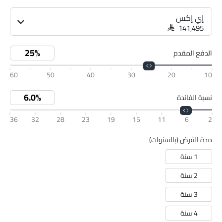
إي إكس
SAR 141,495
الدفع المقدم
60
50
40
30
20
10
نسبة الفائدة
36
32
28
23
19
15
11
6
2
مدة القرض (بالسنوات)
1 سنة
2 سنة
3 سنة
4 سنة