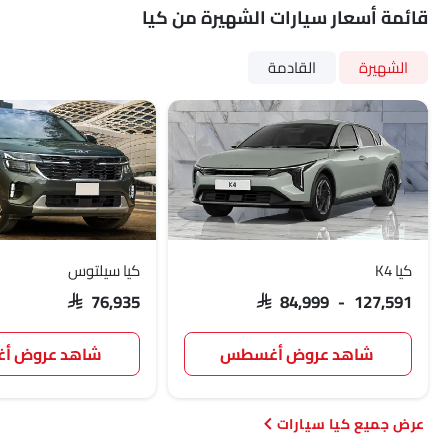
قائمة أسعار سيارات الشهيرة من كيا
الشهيرة
القادمة
كيا K4
كيا سيلتوس
SAR 76,935
SAR 84,999 - 127,591
شاهد عروض أغسطس
شاهد عروض 
كيا سيارات