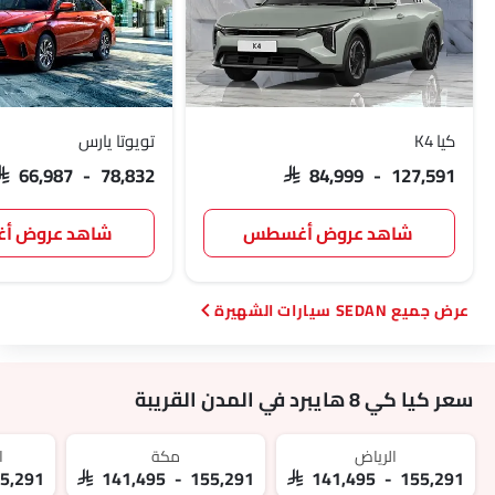
كيا K4
تويوتا يارس
SAR 66,987 - 78,832
SAR 84,999 - 127,591
شاهد عروض أغسطس
شاهد عروض 
SEDAN سيارات الشهيرة
سعر كيا كي 8 هايبرد في المدن القريبة
الرياض‎
مكة
ا
55,291
SAR 141,495 - 155,291
SAR 141,495 - 155,291