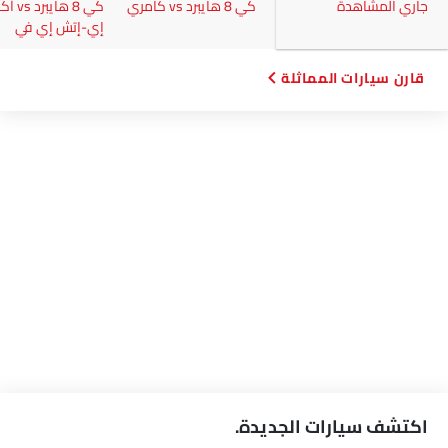
جاري المشاهدة
كي 8 هايبرد vs كامري
كي 8 هايبر
إي-إتش إي في
قارن سيارات المماثلة
اكتشف سيارات الجديدة.