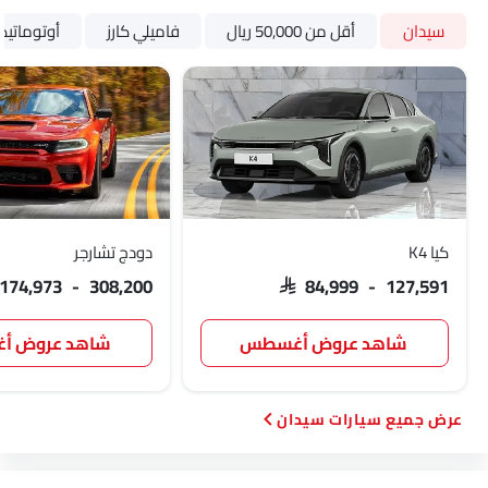
سيدان
أقل من 50,000 ريال
فاميلي كارز
أوتوماتي
كيا K4
دودج تشارجر
 174,973 - 308,200
SAR 84,999 - 127,591
شاهد عروض أغسطس
شاهد عروض 
سيارات سيدان