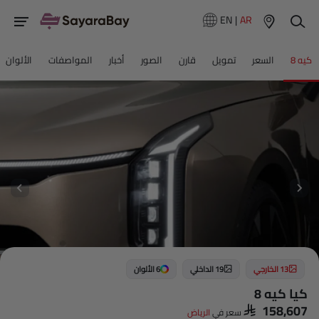
EN
|
AR
كيه 8
السعر
تمويل
قارن
الصور
أخبار
المواصفات
الألوان
13 الخارجي
19 الداخلي
6 الألوان
كيا كيه 8
SAR 158,607
سعر في
الرياض‎