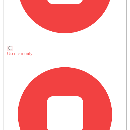
قارن متغيرات كيا كيه 8
بنزين
كيه 8 إل إكس
كيه 8 إي إكس
SAR 179,569
SAR 158,607
سعر
السعر المتوقع
مزايا النسخة الأساسية
+ 4 ميزة إضافية
بنزين
بنزين
Automatic
Automatic