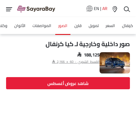
EN
|
AR
كرنفال
السعر
تمويل
قارن
الصور
المواصفات
الألوان
وكلاء
صور داخلية وخارجية لـ كيا كرنفال
SAR 188,125
القسط الشهري : SAR 2,166 x 60
شاهد عروض أغسطس