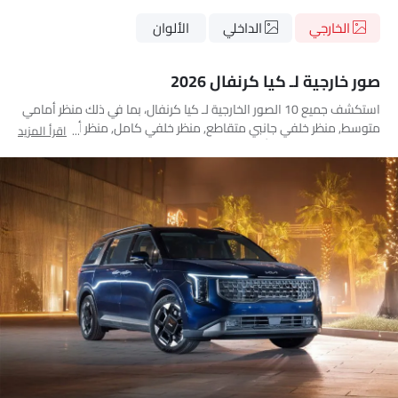
الخارجي
الداخلي
الألوان
صور خارجية لـ كيا كرنفال 2026
استكشف جميع 10 الصور الخارجية لـ كيا كرنفال، بما في ذلك منظر أمامي
متوسط, منظر خلفي جانبي متقاطع, منظر خلفي كامل, منظر أمامي
اقرأ المزيد
جانبي متقاطع, مصباح أمامي, مصباح خلفي, عجلة, مصباح الضباب
الأمامي, الأبواب مفتوحة, عرض متوسط خلفي