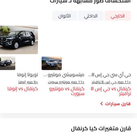
بنزين
Automatic
مكيف الهواء
نظام توجيه القوة
فتحات تكييف الهواء الخلفية
نظام التحكم في السرعة
شاهد المزيد
عجلة قيادة متعددة الوظائف
الراديو هي AM (تعديل السعة) أو FM (تضمين التردد)،
جبهة المتحدثين
مكبرات الصوت الخلفية
اتصال بلوتوث
المدخل المساعد وUSB
التحكم التلقائي في المناخ
سيطرة على جودة الهواء
نوافذ كهربائية أمامية
نوافذ كهربائية خلفية
ضوء تحذير منخفض من الوقود
مقاعد قابلة للتعديل