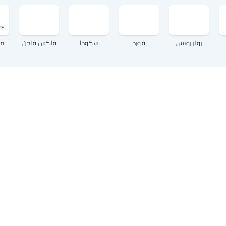
رولز رويس
فورد
سكودا
فلكس فاجن
م