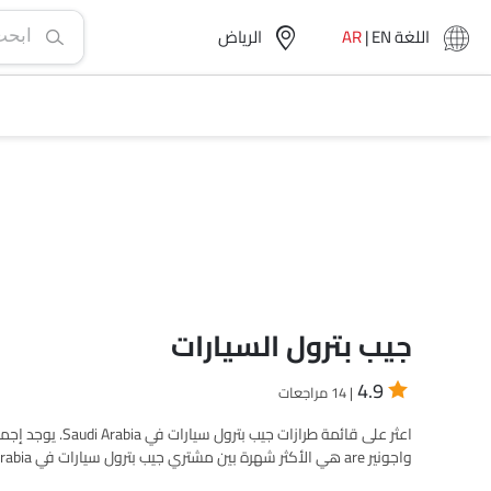
اللغة
EN
|
AR
الرياض‎
جيب بترول السيارات
4.9
| 14 مراجعات
واجونير 2025 بسعر SAR 535,000. يرجى اختي