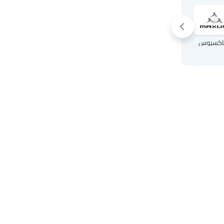
اكسيوس
إم جي