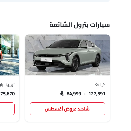
سيارات بترول الشائعة
كيا K4
تويوتا ي
 75,670
SAR 84,999 - 127,591
شاهد عروض أغسطس