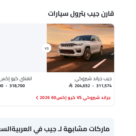
قارن جيب بترول سيارات
جيب جراند شيروكي
انفنتي كيو إكس60 2026
500 - 318,700
SAR 204,652 - 311,574
جراند شيروكي VS كيو إكس60 2026
ماركات مشابهة لـ جيب في العربيةالس