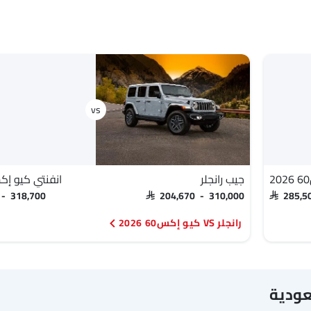
جيب رانجلر
انفنتي كيو إكس60 6
 - 318,700
SAR 204,670 - 310,000
SAR 285,
رانجلر VS كيو إكس60 2026
عودية