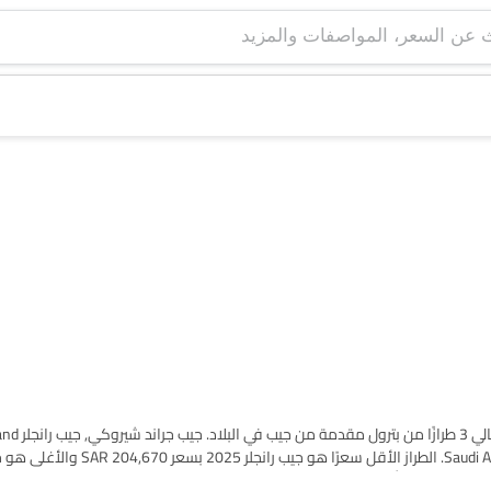
واجونير are هي الأكثر شهرة بين مشتري جيب بترول سيارات في Saudi Arabia. الطراز الأقل سعر
ار طرازات سيارات المطلوبة من القائمة أدناه لمعرفة قائمة الأسعار الكاملة في مدينتك، العروض، الفئ