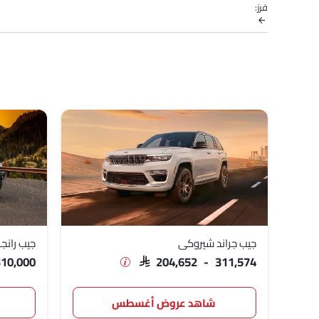
فرز:
الصور، استهلاك الوقود والمراجعات.
نماذج جيب
قائمة الأسعار
جيب جراند شيروكي
,652 - 311,574
جيب رانجلر
,670 - 310,000
جيب كوماندَر
,070 - 175,518
جيب جراند واجونير
SAR 535,000
جيب جراند شيروكي
جيب رانجل
310,000
SAR 204,652 - 311,574
شاهد عروض أغسطس