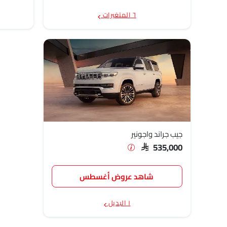
٦ المتغيرات
جيب جراند واجونير
SAR 535,000
شاهد عروض أغسطس
١ البديل