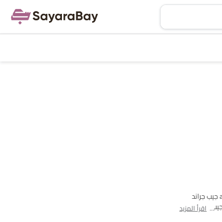
اعثر على قائمة طرازات جيب بترول سيارات في Saudi Arabia. يوجد إجمالي 3 طرازًا من بترول مقدمة من جيب في البلاد. جيب جراند شيروكي, جيب رانجلر and جيب جراند
ًا هو جيب رانجلر 2025 بسعر SAR 204,670 والأغلى هو جيب جراند
اقرأ المزيد
ات، المواصفات،