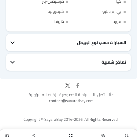
كيا
مرسيدس-بنز
بي إم دبليو
شيفروليه
Link Your Facebook Account
Link Your Google Account
فورد
هوندا
السيارات حسب نوع الهيكل
of Cardekho SEA
الخصوصية
سياسة
and
شروط الاستخدام
I have read and agree to the
نماذج شعبية
جيتور T2
نيسان Patrol 2025
تويوتا Fortuner
إم جي 5 2025
هيونداي Tucson
فورد Taurus
تويوتا Hiace 2025
تويوتا Yaris
إم جي RX9
إيسوزو D-Max
عنّا
اتصل بنا
سياسة الخصوصية
إخلاء المسؤولية
contact@sayaratbay.com
for Better Experience & Regular updates
Copyright © SayaraBay 2014-2026. All Rights Reserved.
المعلومات الشخصية