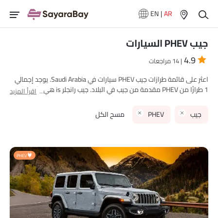
EN
|
AR
جيب PHEV السيارات
4.9
| 14 مراجعات
اعثر على قائمة طرازات جيب PHEV سيارات في Saudi Arabia. يوجد إجمالي
1 طرازًا من PHEV مقدمة من جيب في البلاد. جيب رانجلر is هي الأكثر شهرة
اقرأ المزيد
بين مشتري جيب PHEV سيارات في Saudi Arabia. الطراز الأقل سعرًا هو
جيب رانجلر 2025 بسعر SAR 204,670 والأغلى هو جيب رانجلر 2025 بسعر
جيب
PHEV
مسح الكل
SAR 310,000. يرجى اختيار طرازات سيارات المطلوبة من القائمة أدناه
لمعرفة قائمة الأسعار الكاملة في مدينتك، العروض، الفئات، المواصفات،
الصور، استهلاك الوقود والمراجعات.
PHEV
نماذج جيب
قائمة الأسعار
جيب رانجلر
SAR 204,670 - 310,000