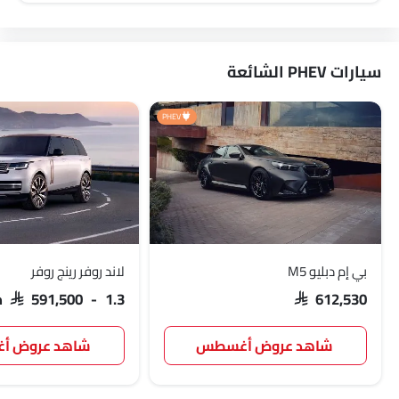
سيارات PHEV الشائعة
PHEV
بي إم دبليو M5
لاند روفر رينج روفر
SAR 612,530
SAR 591,500 - 1.3 مليون
شاهد عروض أغسطس
شاهد عروض 