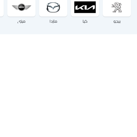
بيجو
كيا
مازدا
ميني