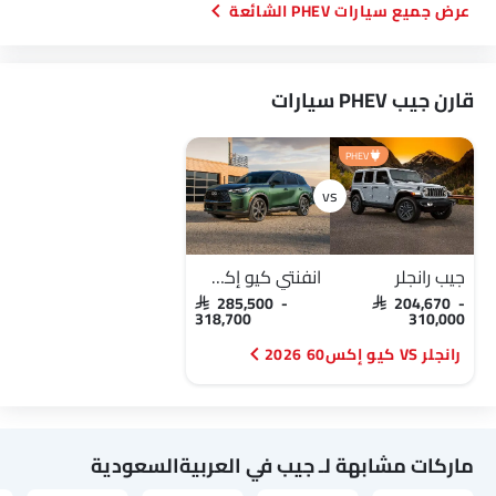
سيارات PHEV الشائعة
قارن جيب PHEV سيارات
PHEV
جيب رانجلر
انفنتي كيو إكس60 2026
SAR 285,500 -
SAR 204,670 -
318,700
310,000
رانجلر VS كيو إكس60 2026
ماركات مشابهة لـ جيب في العربيةالسعودية