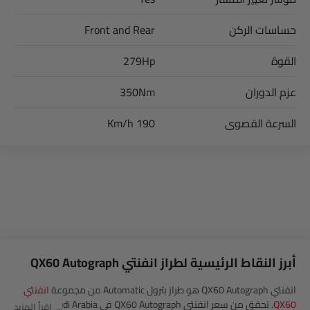
حساسات الركن
Front and Rear
القوة
279Hp
عزم الدوران
350Nm
السرعة القصوى
190 Km/h
أبرز النقاط الرئيسية لطراز انفنتي QX60 Autograph
انفنتي QX60 Autograph هو طراز بترول Automatic من مجموعة
انفنتي
QX60
. تحقق من سعر انفنتي QX60 Autograph في Saudi Arabia. شاهد
اقرأ المزيد