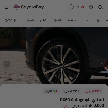
EN
|
AR
ة
أبرز الميزات
المواصفات
الميزات
قارن
متغيرات
بدائل QX60
13 الخارجي
19 الداخلي
8 الألوان
انفنتي QX60 Autograph
SAR 340,000
سعر في
الرياض‎