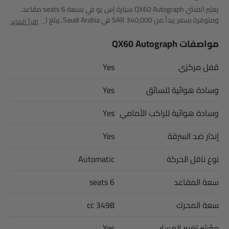
يعتبر انفنتي QX60 Autograph سيارة إس يو في بسعة 6 seats مقاعد،
ومتوفرة بسعر يبدأ من SAR 340,000 في Saudi Arabia. يبلغ ارتفاعه عن
اقرأ المزيد
الأرض 170 وأبعاده 5033 MM طول × 2185 MM عرض × 1770 MM
ارتفاع. أهم المنافسين لـ QX60 Autograph هم AMG GLB 35 4MATIC,
مواصفات QX60 Autograph
AMG GLA 35 4MATIC, AMG GLA 45 S 4MATIC Plus و Huge E1.
قفل مركزي
Yes
وسادة هوائية للسائق
Yes
وسادة هوائية للراكب الأمامي
Yes
إنذار ضد السرقة
Yes
نوع ناقل الحركة
Automatic
سعة المقاعد
6 seats
سعة المحرك
3498 cc
مؤشر تغيير المسار
Yes