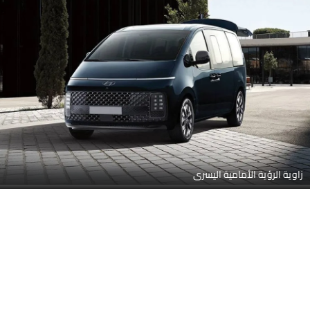
زاوية الرؤية الأمامية اليسرى
عرض جانبي (يسار)