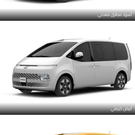
أسود مطلق معدني
أبيض كريمي