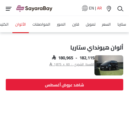
EN
|
AR
ستاريا
السعر
تمويل
قارن
الصور
المواصفات
الألوان
الكتي
ألوان هيونداي ستاريا
SAR 180,965 - 182,115
القسط الشهري : SAR 1,875 x 60
شاهد عروض أغسطس