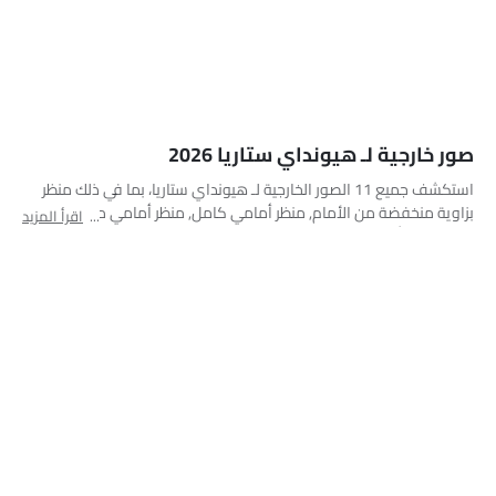
صور خارجية لـ هيونداي ستاريا 2026
استكشف جميع 11 الصور الخارجية لـ هيونداي ستاريا، بما في ذلك منظر
بزاوية منخفضة من الأمام, منظر أمامي كامل, منظر أمامي متوسط,
اقرأ المزيد
منظر جانبي أمامي, منظر جانبي, منظر خلفي جانبي متقاطع, مصباح
أمامي, مصباح خلفي, عجلة, منظر الشبك الأمامي, عرض متوسط جانبي
خلفي