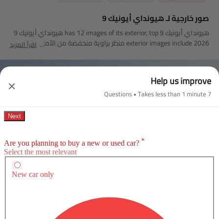
صور خارجية لـ هيونداي أيونيك 9
هيونداي أيونيك 9 has 12 images of its exterior, top هيونداي أيونيك 9
2026 exterior images include منظر بزاوية منخفضة من الأمام, منظر
اقرأ المزيد
أمامي كامل, منظر أمامي متوسط, منظر جانبي, منظر خلفي جانبي
متقاطع, منظر خلفي كامل, مصباح أمامي, مصباح خلفي, عجلة, مصباح
الضباب الأمامي, منظر الشبك الأمامي, جناح خلفي.
Help us improve
×
7 Questions • Takes less than 1 minute