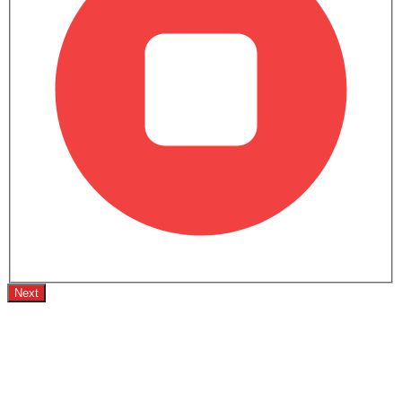
هيونداي تفوز بجوائز Red Dot
لعام 2025 بستة جوائز
تصميمية
المملكة العربية السعودية: استحوذت
هيونداي على اهتمام عالمي كبير
اقرأ المزيد
بحصولها على ست جوائز Red Dot، مما
Team SayaraBay,
Apr 23, 2025
يشير إلى ابتكار قوي...
أخبار أيونيك 9