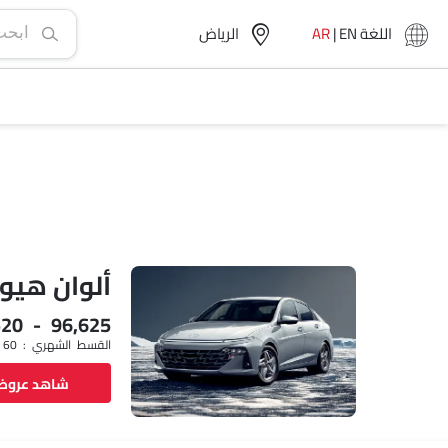
اللغة
EN
|
AR
الرياض‎
ألوان هيو
,520 - 96,625
القسط الشهري : SAR 1,075 x 60
شاهد عرو