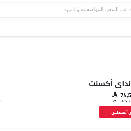
نداي أكسنت
SAR 74
ق
ض أغسطس
فيسبوك
تويتر
واتساب