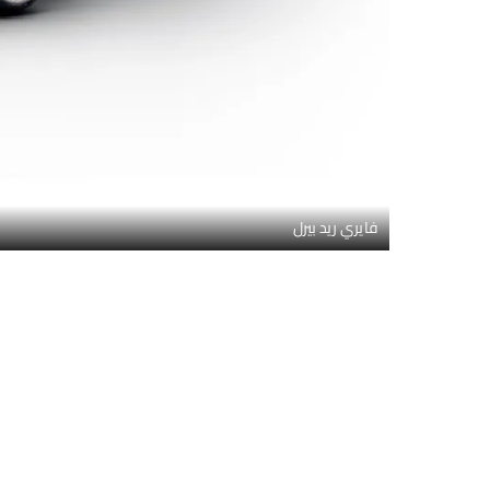
فايري ريد بيرل