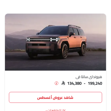
هيونداي سانتا في
SAR 134,380 - 199,240
شاهد عروض أغسطس
١٧ المتغيرات