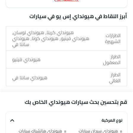
أبرز النقاط في هيونداي إس يو في سيارات
هيونداي كريتا, هيونداي توسان,
الطرازات
هيونداي فينيو, هيونداي كونا, هيونداي
الشهيرة
سانتا في
الطراز
هيونداي فينيو
المعقول
الطراز
هيونداي سانتا في
الغالي
الطرازات
هيونداي كونا إلكتريك, هيونداي نيكسو,
القادمة
هيونداي إنستر, هيونداي أيونيك 9
قم بتحسين بحث سيارات هيونداي الخاص بك
نوع المركبة
هيونداي سيدان سيارات
هيونداي هاتشباك سيارات