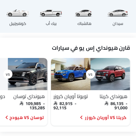
سيدان
هاتشباك
بيك أب
كونفيرتيبل
قارن هيونداي إس يو في سيارات
هيونداي كريتا
تويوتا أوربان كروزر
هيونداي توسان
دون
SAR 109,985 -
SAR 82,915 -
SAR 86,135 -
135,285
92,115
91,000
كريتا VS أوربان كروزر
توسان VS هيودج