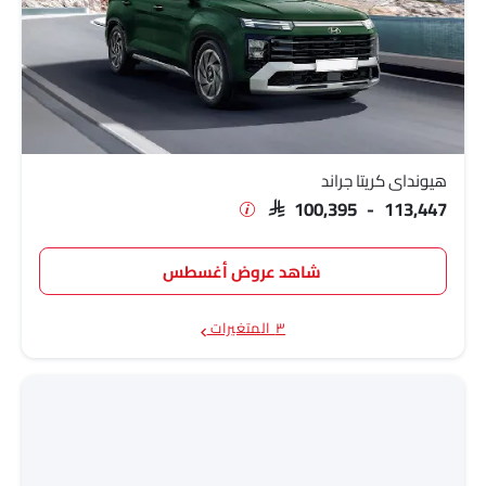
هيونداي كريتا جراند
SAR 100,395 - 113,447
شاهد عروض أغسطس
٣ المتغيرات