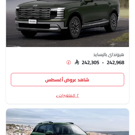
هيونداي باليسايد
SAR 242,305 - 242,968
شاهد عروض أغسطس
٢ المتغيرات