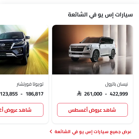
سيارات إس يو في الشائعة
نيسان باترول
تويوتا فورتشنر
 123,855 - 186,817
SAR 261,000 - 422,999
شاهد عروض أغسطس
شاهد عروض 
سيارات إس يو في الشائعة