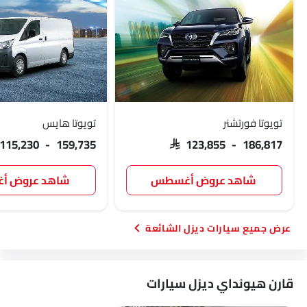
تويوتا فورتشنر
تويوتا هايس
 115,230 - 159,735
SAR 123,855 - 186,817
شاهد عروض أغسطس
شاهد عروض 
سيارات ديزل الشائعة
قارن هيونداي ديزل سيارات