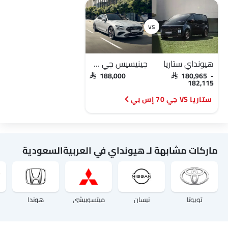
هيونداي ستاريا
جينيسيس جي 70 إس بي
SAR 188,000
SAR 180,965 -
182,115
ستاريا VS جي 70 إس بي
ماركات مشابهة لـ هيونداي في العربيةالسعودية
تويوتا
نيسان
ميتسوبيشي
هوندا