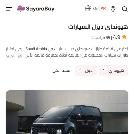
EN
|
AR
هيونداي ديزل السيارات
4.9
| 95 مراجعات
اعثر على قائمة طرازات هيونداي ديزل سيارات في Saudi Arabia. يرجى اختيار
طرازات سيارات المطلوبة من القائمة أدناه لمعرفة قائمة الأسعار الكاملة
اقرأ المزيد
في مدينتك، العروض، الفئات، المواصفات، الصور، استهلاك الوقود
والمراجعات.
هيونداي
ديزل
مسح الكل
نماذج هيونداي
قائمة الأسعار
هيونداي ستاريا
SAR 180,965 - 182,115