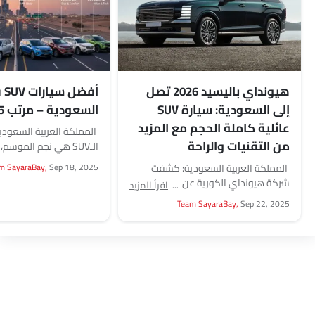
هيونداي باليسيد 2026 تصل
أفضل
إلى السعودية: سيارة SUV
السعودية – مرتب 2025
عائلية كاملة الحجم مع المزيد
المملكة العربية السعودي
من التقنيات والراحة
الـSUV هي نجم الموسم
دول العالم، أصبحت منتش
المملكة العربية السعودية: كشفت
Sep 18, 2025
m SayaraBay,
داخل السعودية....
شركة هيونداي الكورية عن باليسيد
اقرأ المزيد
2026 الجديدة كليًا اتخاذا لخطوة قوية
Team SayaraBay,
Sep 22, 2025
في سوق الشرق الأوسط،...