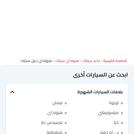
الصفحة الرئيسية
جديد سيارات
هيونداي سيارات
هيونداي ديزل سيارات
ابحث عن السيارات أخرى
علامات السيارات الشهيرة
تويوتا
نيسان
ميتسوبيشي
هيونداي
كيا
مرسيدس-بنز
بي إم دبليو
شيفروليه
Link Your Facebook Account