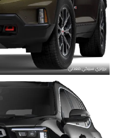
برونزي سبيكي معدني