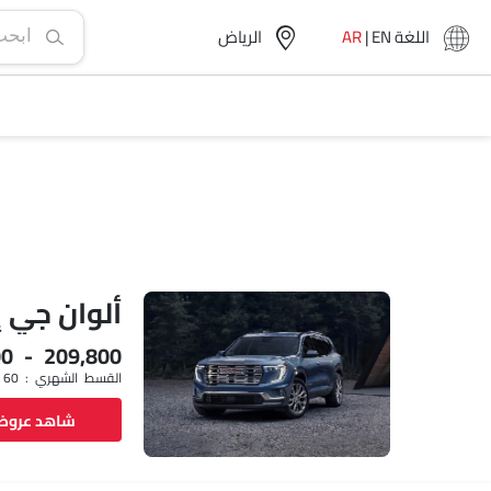
اللغة
EN
|
AR
الرياض‎
ألوان جي 
00 - 209,800
القسط الشهري : SAR 2,799 x 60
شاهد عرو