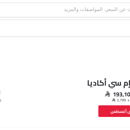
إم سي أكاديا
SAR 193,1
ق
ض أغسطس
فيسبوك
تويتر
واتساب