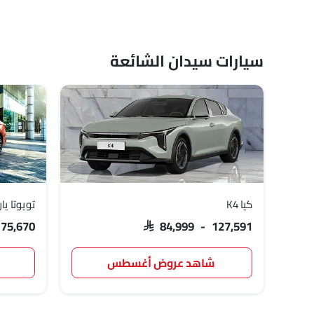
سيارات سيدان الشائعة
كيا K4
تويوتا ي
 75,670
SAR 84,999 - 127,591
شاهد عروض أغسطس