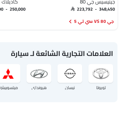
جينيسيس جي 80
كاديلاك 
800 - 250,000
SAR 223,792 - 348,450
جي 80 VS سي تي 5
العلامات التجارية الشائعة لـ سيارة
تويوتا
نيسان
هيونداي
ميتسوبيشي