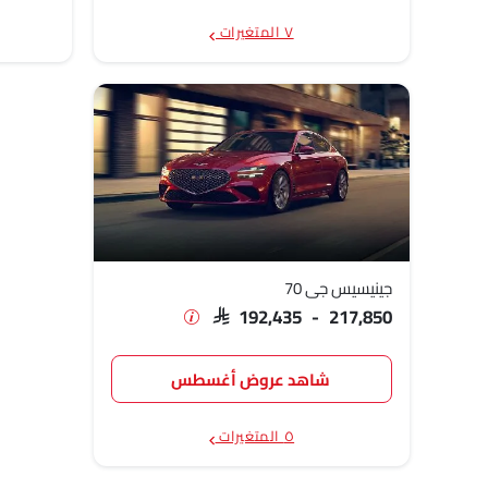
٧ المتغيرات
جينيسيس جي 70
SAR 192,435 - 217,850
شاهد عروض أغسطس
٥ المتغيرات