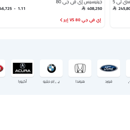
سي تي 5
جينيسيس إي في جي 80
SAR 245,
SAR 408,250
SAR 346,725 - 1.11
إي في جي 80 VS إير
فورد
هوندا
بي إم دبليو
أكيورا