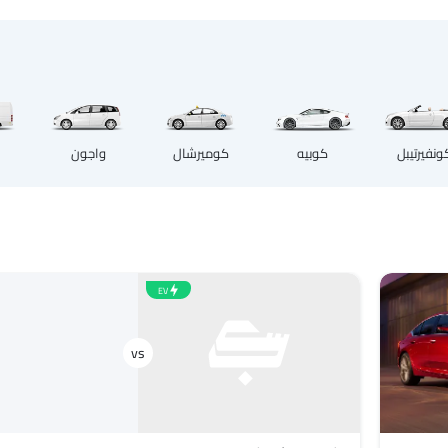
كوبيه
ونفيرتيبل
كوميرشال
واجون
EV