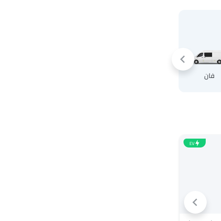
كروس أوفر
فان
EV