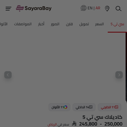
EN
|
AR
سي تي 5
السعر
تمويل
قارن
الصور
أخبار
المواصفات
الألوا
11 الخارجي
14 الداخلي
11 الألوان
كاديلاك سي تي 5
SAR 245,800 - 250,000
سعر في
الرياض‎