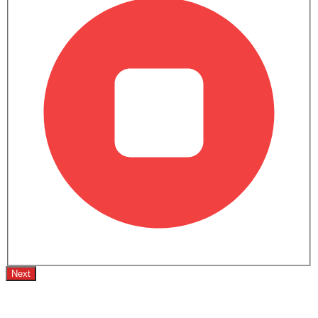
سعة المحرك
نظام منع انغلاق المكابح
3498
2498
2998
قفل مركزي
القوة
وسادة هوائية للسائق
300Hp
299Hp
335Hp
وسادة هوائية للركاب
أحزمة المقاعد الخلفية
عزم الدوران
أحزمة المقاعد الأمامية القابلة للتعديل في الارتفاع
356Nm@4600-
421Nm@1650-
550Nm
تحذير حزام المقعد
4700rpm
4000rpm
تحذير من فتح الباب جزئيًا
جاري المشاهدة
سي تي 5 vs جي 80
سي تي 5 vs إي إس
مرآة الرؤية الخلفية ليلا ونهارا
مصابيح أمامية قابلة للتعديل
قارن سيارات المماثلة
مرآة الرؤية الخلفية الخارجية قابلة للتعديل كهربائياً
عجلات معدنية
خارج مرآة الرؤية الخلفية مؤشر الانعطاف
سيارات الشائعة كاديلاك
شبكة كروم
كروم زينة
الشهيرة
القادمة
مقياس المسافة الرقمي
مدفأة
مقياس تاتشو