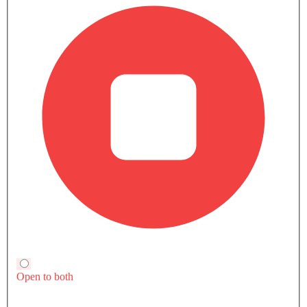
قارن متغيرات كاديلاك سي تي 5
بنزين
سي تي 5 سبورت
سي تي 5 بريميوم لكجري
SAR 250,000
SAR 245,800
سعر
سعر
مزايا النسخة الأساسية
بنزين
بنزين
Automatic
Automatic
مكيف الهواء