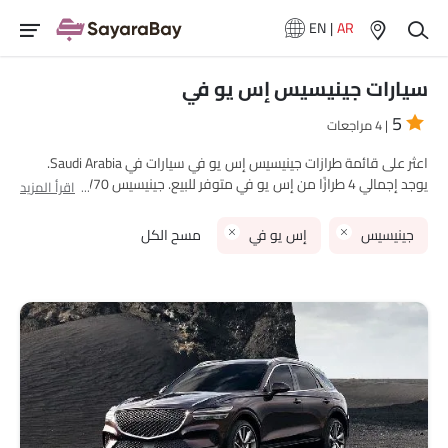
EN
|
AR
سيارات جينيسيس إس يو في
5
| 4 مراجعات
اعثر على قائمة طرازات جينيسيس إس يو في سيارات في Saudi Arabia.
يوجد إجمالي 4 طرازًا من إس يو في متوفر للبيع. جينيسيس GV70,
اقرأ المزيد
جينيسيس GV80, جينيسيس EV GV 70 and جينيسيس GV 60 are هي
الطرازات الأكثر شهرة بين مشتري جينيسيس إس يو في سيارات في Saudi
جينيسيس
إس يو في
مسح الكل
Arabia. الطراز الأقل سعرًا هو جينيسيس GV80 2025 بسعر SAR 290,185
والأغلى هو جينيسيس GV80 2025 بسعر SAR 371,375. يرجى اختيار
طرازات سيارات المطلوبة من القائمة أدناه لمعرفة قائمة الأسعار الكاملة
في مدينتك، العروض، الفئات، المواصفات، الصور، استهلاك الوقود
والمراجعات.
نماذج جينيسيس
قائمة الأسعار
جينيسيس GV70
SAR 241,885