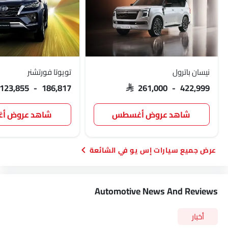
نيسان باترول
تويوتا فورتشنر
 123,855 - 186,817
SAR 261,000 - 422,999
شاهد عروض أغسطس
شاهد عروض 
سيارات إس يو في الشائعة
Automotive News And Reviews
أخبار