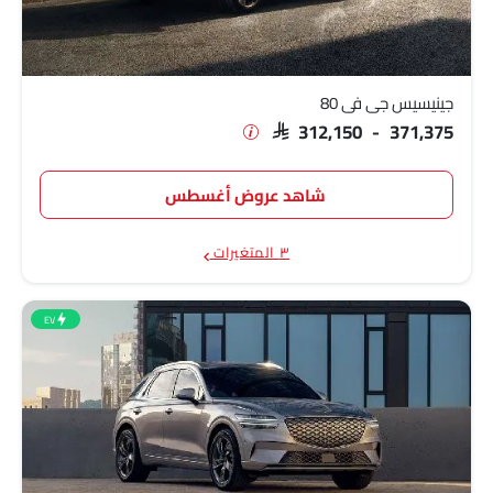
جينيسيس جي في 80
SAR 312,150 - 371,375
شاهد عروض أغسطس
٣ المتغيرات
EV