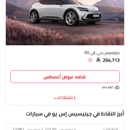
جينيسيس جي في 60
SAR 264,713
شاهد عروض أغسطس
481 km
٤ المتغيرات
أبرز النقاط في جينيسيس إس يو في سيارات
الطرازات
جينيسيس GV70, جينيسيس GV80,