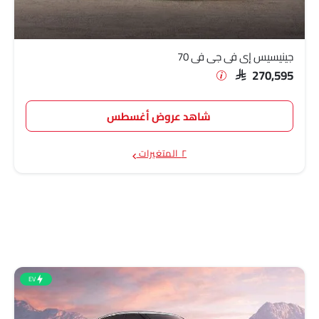
جينيسيس إي في جي في 70
SAR 270,595
شاهد عروض أغسطس
٢ المتغيرات
EV