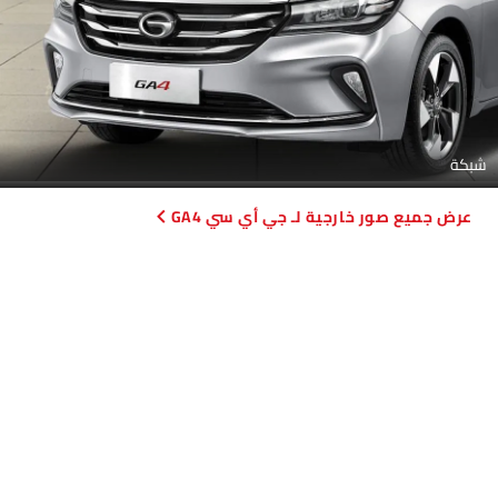
شبكة
صور خارجية لـ جي أي سي GA4