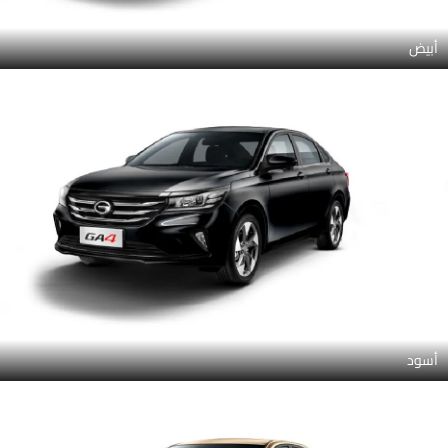
أبيض
أسود