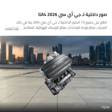
صور داخلية لـ جي أي سي GA4 2026
اطلع على جميع 15 الصور الداخلية لـ جي أي سي GA4، بما في ذلك
المحرك, منظر لوحة العدادات, منظر الوسائد الهوائية, المقاعد الخلفية,
اقرأ المزيد
المقاعد الأمامية, مغير السرعات, مسند الذراع الخلفي, مقبض داخلي,
شاشة اللمس, غير محدد, غير محدد, غير محدد, غير محدد, غير محدد, غير
محدد
محرك