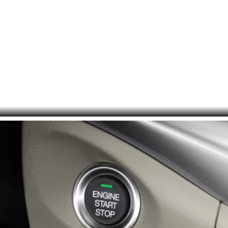
صور داخلية لـ جي أي سي GA4