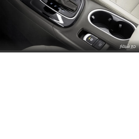
"مسند الذراع الأوسط (الخلفي)".