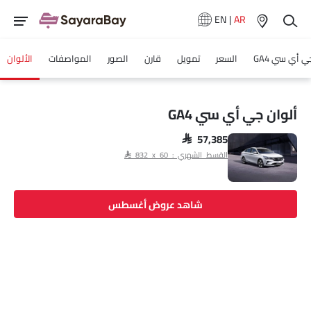
EN
|
AR
ي أي سي GA4
السعر
تمويل
قارن
الصور
المواصفات
الألوان
ألوان جي أي سي GA4
SAR 57,385
القسط الشهري : SAR 832 x 60
شاهد عروض أغسطس