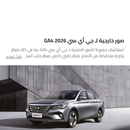
صور خارجية لـ جي أي سي GA4 2026
استكشف جميع 9 الصور الخارجية لـ جي أي سي GA4، بما في ذلك منظر
بزاوية منخفضة من الأمام, منظر جانبي كامل, منظر جانب السائق, منظر
اقرأ المزيد
أمامي جانبي متقاطع, مصباح أمامي, مصباح خلفي, فتحة السقف/
القمرية, عجلة, منظر الشبك الأمامي