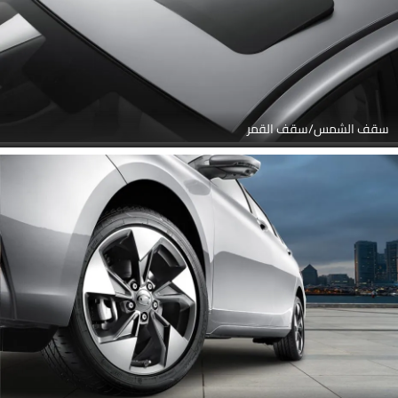
سقف الشمس/سقف القمر