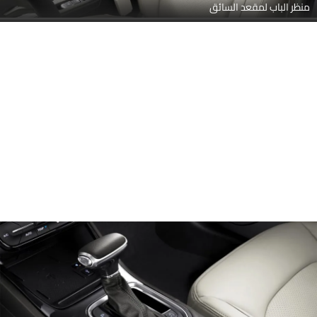
جير شيفتر