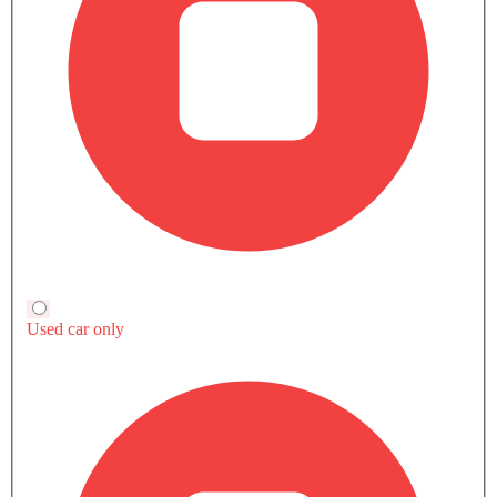
قارن متغيرات فيات سكودو
ديزل