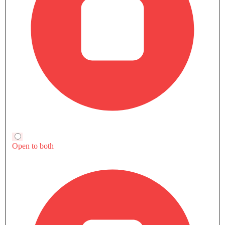
سكودو L1
سكودو L2
مزايا النسخة الأساسية
ديزل
ديزل
Automatic
Automatic
مكيف الهواء
نظام توجيه القوة
منفذ الطاقة الملحق
عجلة قيادة متعددة الوظائف
شاهد المزيد
الراديو هي AM (تعديل السعة) أو FM (تضمين التردد)،
جبهة المتحدثين
مكبرات الصوت الخلفية
اتصال بلوتوث
قارن فيات سكودو مع سيارات مشابهة
المدخل المساعد وUSB
التحكم التلقائي في المناخ
سيطرة على جودة الهواء
نوافذ كهربائية أمامية
نوافذ كهربائية خلفية