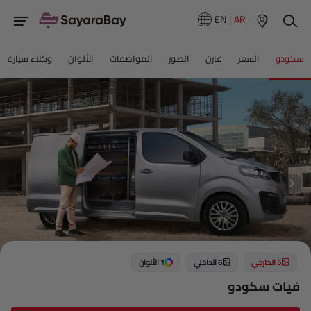
EN
|
AR
سكودو
السعر
قارن
الصور
المواصفات
الألوان
وكلاء سيارة
5 الخارجي
6 الداخلي
1 الألوان
فيات سكودو