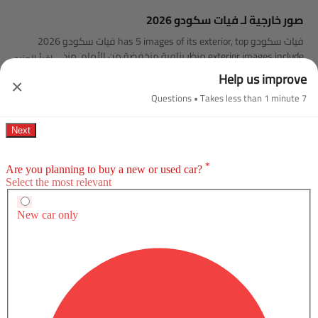
صور خارجية لـ فيات سكودو 2026
فيات سكودو has 5 images of its exterior, top فيات سكودو 2026
exterior images include منظر بزاوية منخفضة من الأمام, منظر الزاوية
اقرأ المزيد
الخلفية, منظر أمامي جانبي متقاطع, عجلة, عرض متوسط جانبي خلفي.
Help us improve
×
7 Questions • Takes less than 1 minute
صور خارجية لـ سكودو