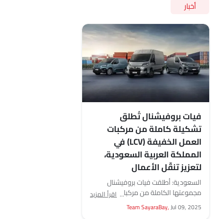
أخبار
فيات بروفيشنال تُطلق
تشكيلة كاملة من مركبات
العمل الخفيفة (LCV) في
المملكة العربية السعودية،
لتعزيز تنقّل الأعمال
السعودية: أطلقت فيات بروفيشنال
مجموعتها الكاملة من مركبات النقل
اقرأ المزيد
الخفيفة في المملكة، حيث توفر سيارات
Team SayaraBay,
Jul 09, 2025
فان ذكية ومرنة لتلبية احتياجات...