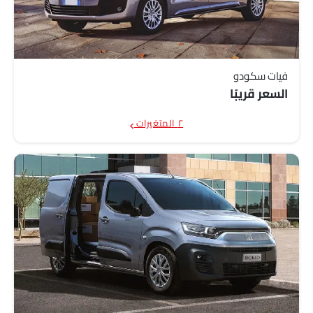
فيات سكودو
السعر قريبًا
٢ المتغيرات