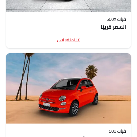
فيات 500X
السعر قريبًا
٤ المتغيرات
فيات 500