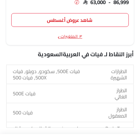
SAR 63,000 - 86,999
شاهد عروض أغسطس
٣ المتغيرات
أبرز النقاط لـ فيات في العربيةالسعودية
الطرازات
فيات 500E, سكودو, دوبلو, فيات
الشهيرة
500X, فيات 500
الطراز
فيات 500E
الغالي
الطراز
فيات 500
المعقول
Body Type
إس يو في, هاتشباك, كوميرشال