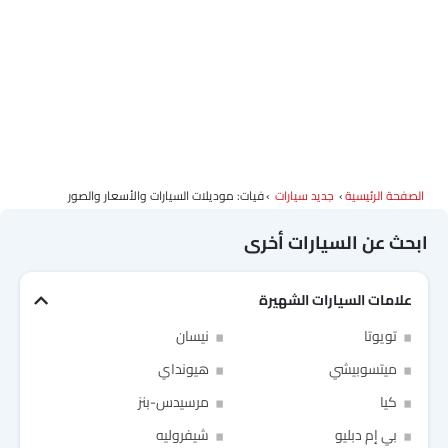
الصفحة الرئيسية
جديد سيارات
فيات: موديلات السيارات والأسعار والصور
ابحث عن السيارات أخرى
علامات السيارات الشهيرة
تويوتا
نيسان
ميتسوبيشي
هيونداي
كيا
مرسيدس-بنز
بي إم دبليو
شيفروليه
Link Your Facebook Account