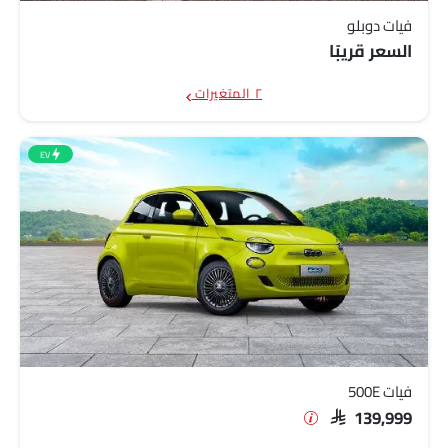
فيات دوبلو
السعر قريبًا
٢ المتغيرات
EV
فيات 500E
SAR 139,999