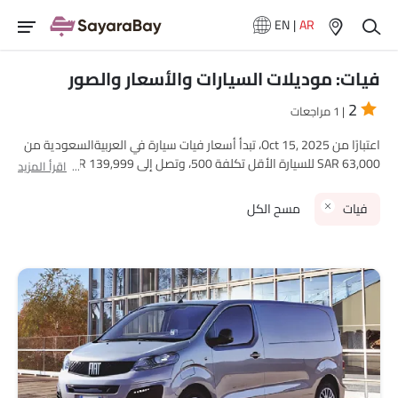
EN
|
AR
فيات: موديلات السيارات والأسعار والصور
2
| 1 مراجعات
اعتبارًا من Oct 15, 2025، تبدأ أسعار فيات سيارة في العربيةالسعودية من
SAR 63,000 للسيارة الأقل تكلفة 500، وتصل إلى SAR 139,999 للسيارة
اقرأ المزيد
المتميزة سيارة فيات 500E. تقدم فيات حاليًا 5 نماذج سيارة جديدة عبر
قطاعات مختلفة في العربيةالسعودية.
فيات
مسح الكل
تتميز الموديلات الأكثر مبيعًا مثل 1
إس يو في
(فيات 500X), 3
هاتشباك
(فيات 500E, 500X, 500), 2
كوميرشال
(فيات سكودو, دوبلو) في
قطاعاتها الخاصة بأدائها القوي وتصميمها وقيمتها.
نماذج فيات
قائمة الأسعار
فيات 500E
SAR 139,999
فيات 500
SAR 63,000 - 86,999