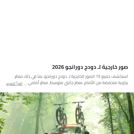
صور خارجية لـ دودج دورانجو 2026
استكشف جميع 15 الصور الخارجية لـ دودج دورانجو، بما في ذلك منظر
بزاوية منخفضة من الأمام, منظر جانبي متوسط, منظر أمامي كامل, منظر
اقرأ المزيد
أمامي متوسط, منظر جانبي أمامي, منظر جانبي, منظر خلفي كامل, منظر
الزاوية الخلفية, منظر جانب السائق, منظر أمامي جانبي متقاطع, مصباح
أمامي, مصباح خلفي, عجلة, منظر الشبك الأمامي, مرآة السائق الأمامية
زاوية