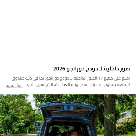
صور داخلية لـ دودج دورانجو 2026
اطلع على جميع 17 الصور الداخلية لـ دودج دورانجو، بما في ذلك صندوق
الأمتعة مفتوح, المحرك, منظر لوحة العدادات, الكونسول المركزي, التحكم
اقرأ المزيد
الأمامي في المكيف, عجلة القيادة, عداد الدوران, عجلة قيادة متعددة
الوظائف, المقاعد الأمامية والخلفية معًا, المقاعد الخلفية, حاملات
الأكواب, مغير السرعات, منظر مكبرات الصوت, نظام الترفيه للمقاعد
الخلفية, التحكم الجانبي في المكيف, جهاز تحديد المواقع, شاشة اللمس