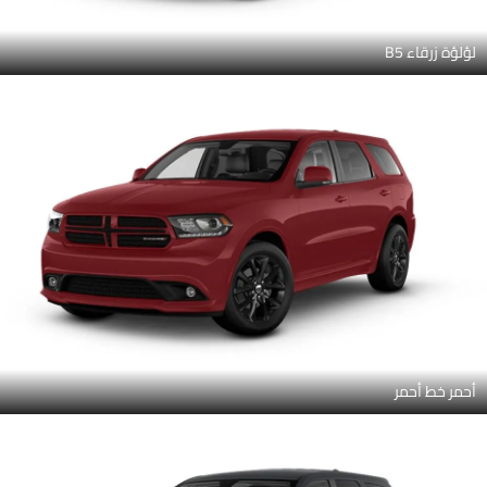
لؤلؤة زرقاء B5
أحمر خط أحمر