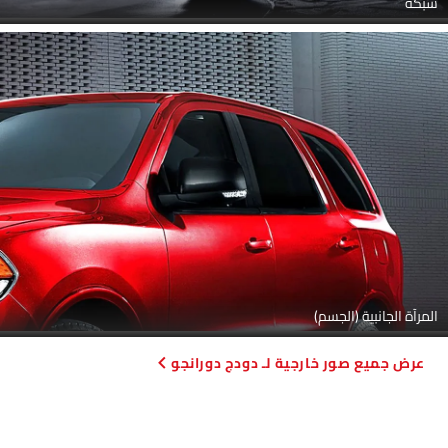
شبكة
المرآة الجانبية (الجسم)
صور خارجية لـ دودج دورانجو