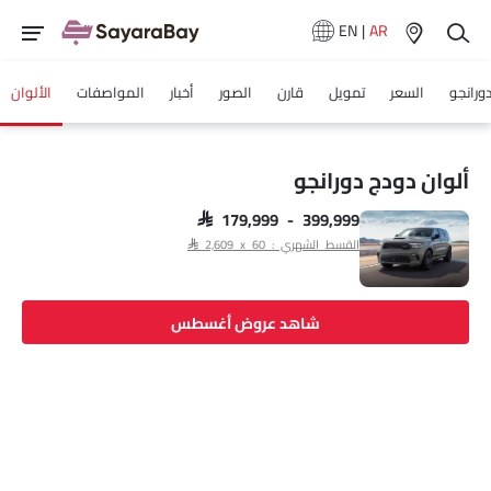
EN
|
AR
ورانجو
السعر
تمويل
قارن
الصور
أخبار
المواصفات
الألوان
ألوان دودج دورانجو
SAR 179,999 - 399,999
القسط الشهري : SAR 2,609 x 60
شاهد عروض أغسطس