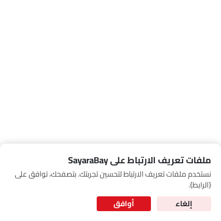
Link Your Google Account
SEA
of Cardekho
سياسة الخصوصية
and
شروط الاستخدام
I have read and agree to the
ملفات تعريف الارتباط على SayaraBay
مقاعد خلفية
نستخدم ملفات تعريف الارتباط لتحسين تجربتك. بتصفحك، توافق على
for Better Experience & Regular updates
{الرابط}.
المعلومات الشخصية
إلغاء
أوافق