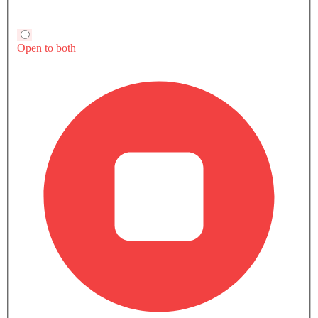
حاملات الأكواب-الخلفية
تبريد صندوق القفازات
سقف الشمس
أضواء الضباب الخلفية
وسائد هوائية جانبية - خلفية
سقف القمر
برنامج الاستقرار الإلكتروني
مقعد وظيفة ذاكرة السائق
قارن بليزر 3.6L V6 RS (FWD) مع سيارات مشابهة
مقعد تهوية
نظام تثبيت مقاعد الأطفال ISOFIX
بليزر 3.6L V6 RS (FWD)
شفروليه بليزر
قارن
نوع ناقل الحركة
AT