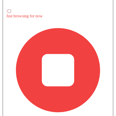
سعة المحرك
3598
القوة
305HP
عزم الدوران
366Nm
جاري المشاهدة
قارن سيارات المماثلة
معرض الصور بليزر 2026
6 الخارجي
3 الداخلي
9 الألوان