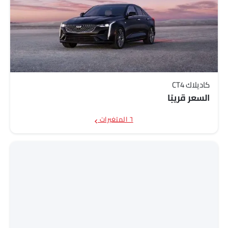
كاديلاك CT4
السعر قريبًا
٦ المتغيرات