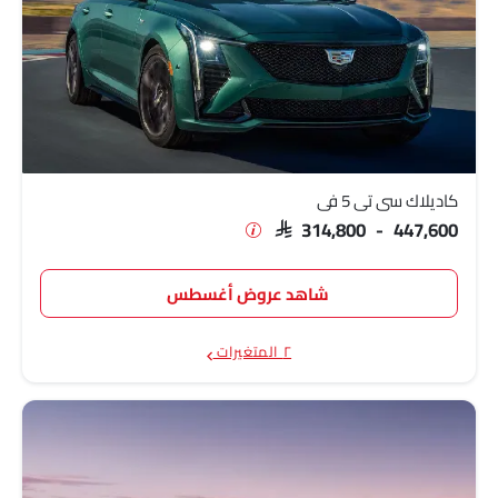
كاديلاك سي تي 5 في
SAR 314,800 - 447,600
شاهد عروض أغسطس
٢ المتغيرات