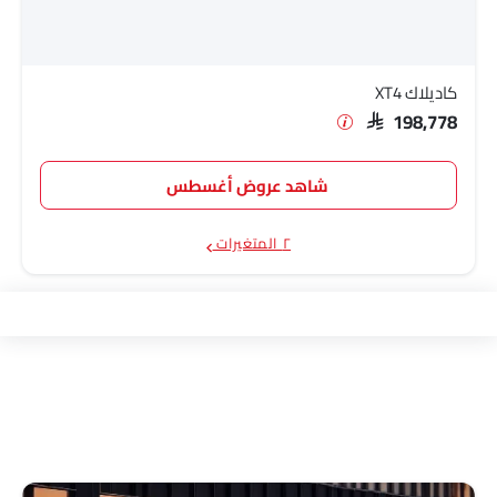
كاديلاك XT4
SAR 198,778
شاهد عروض أغسطس
٢ المتغيرات