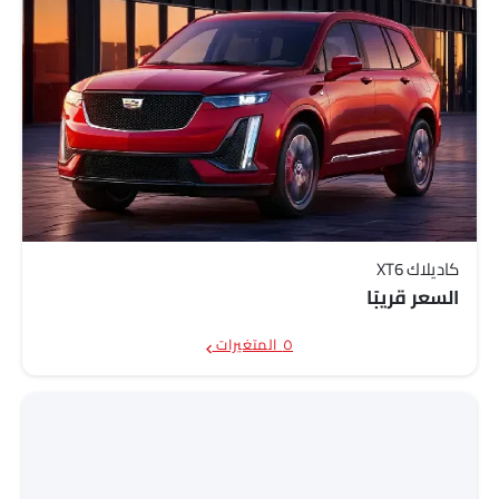
كاديلاك XT6
السعر قريبًا
٥ المتغيرات