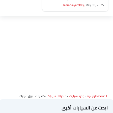
العلامة التجارية، وتنافس أمثال بي إم
Team SayaraBay,
May 09, 2025
دبليو الفئة السابعة تتميز...
الصفحة الرئيسية
جديد سيارات
كاديلاك سيارات
كاديلاك بترول سيارات
ابحث عن السيارات أخرى