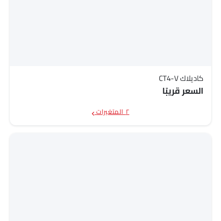
كاديلاك CT4-V
السعر قريبًا
٢ المتغيرات