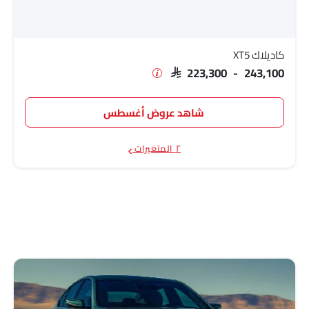
كاديلاك XT5
SAR 223,300 - 243,100
شاهد عروض أغسطس
٢ المتغيرات