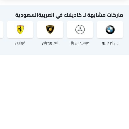
ماركات مشابهة لـ كاديلاك في العربيةالسعودية
بي إم دبليو
مرسيدس بنز
لامبورجيني
فيراري