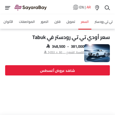
EN
|
AR
تي تي رودستر
السعر
تمويل
قارن
الصور
المواصفات
الألوان
سعر أودي تي تي رودستر في Tabuk
SAR 348,500 - 381,000
القسط الشهري : SAR 5,053 x 60
شاهد عروض أغسطس