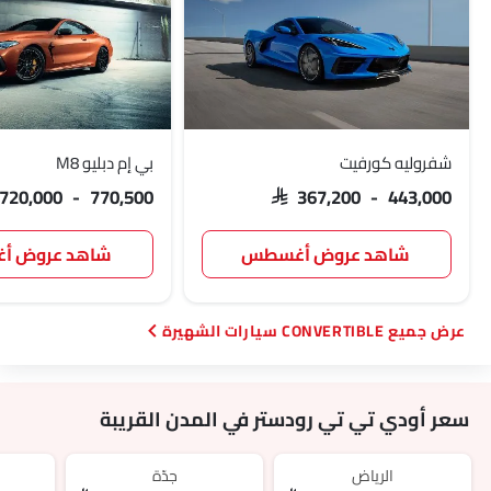
شفروليه كورفيت
بي إم دبليو M8
 720,000 - 770,500
SAR 367,200 - 443,000
شاهد عروض أغسطس
شاهد عروض 
CONVERTIBLE سيارات الشهيرة
سعر أودي تي تي رودستر في المدن القريبة
الرياض‎
جدّة