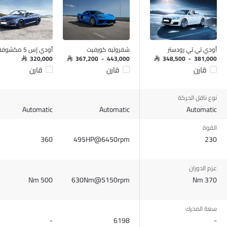
أودي تي تي رودستر
شفروليه كورفيت
أودي إس 5 مكشوفة
SAR 320,000
SAR 367,200 - 443,000
SAR 348,500 - 381,000
قارن
قارن
قارن
نوع ناقل الحركة
Automatic
Automatic
Automatic
القوة
360
495HP@6450rpm
230
عزم الدوران
500 Nm
630Nm@5150rpm
370 Nm
سعة المحرك
-
6198
-