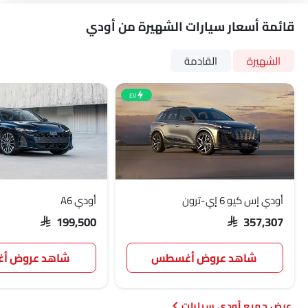
قائمة أسعار سيارات الشهيرة من أودي
الشهيرة
القادمة
EV
أودي إس كيو 6 إي-ترون
أودي A6
SAR 199,500
SAR 357,307
شاهد عروض أغسطس
شاهد عروض 
أودي سيارات