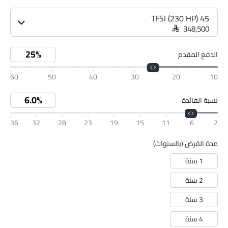
45 TFSI (230 HP)
SAR 348,500
الدفع المقدم
60
50
40
30
20
10
نسبة الفائدة
36
32
28
23
19
15
11
6
2
مدة القرض (بالسنوات)
1 سنة
2 سنة
3 سنة
4 سنة