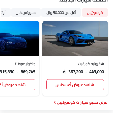
كونفيرتيبل
أقل من 50,000 ريال
سبورتس كارز
أوتو
شفروليه كورفيت
جاكوار f-type
 315,330 - 869,745
SAR 367,200 - 443,000
شاهد عروض أغسطس
شاهد عروض 
سيارات كونفيرتيبل