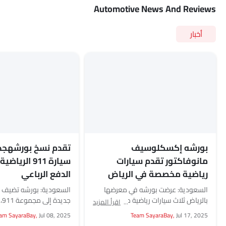
Automotive News And Reviews
أخبار
بورشه إكسكلوسيف
تقدم نسخ بورشهجد
مانوفاكتور تقدم سيارات
سيارة 911 الريا
رياضية مخصصة في الرياض
الدفع الرباعي
السعودية: عرضت بورشه في معرضها
السعودية: بورشه تضيف ثل
بالرياض ثلاث سيارات رياضية مخصصة، تم
جد
اقرأ المزيد
تصميم كل منها من خلال برنامج
سيارات 911 المزودة
am SayaraBay,
Jul 08, 2025
Team SayaraBay,
Jul 17, 2025
التخصيص الشخصي الخاص...
ستة طرازات. كاريرا...