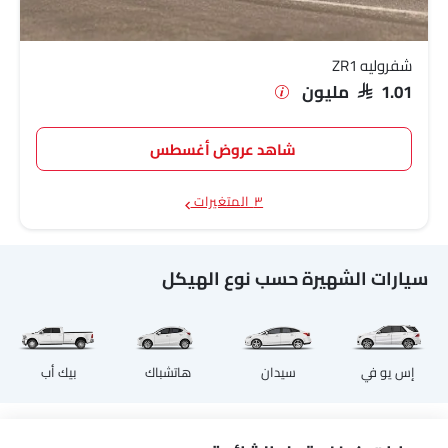
شفروليه ZR1
SAR 1.01 مليون
شاهد عروض أغسطس
٣ المتغيرات
سيارات الشهيرة حسب نوع الهيكل
إس يو في
سيدان
هاتشباك
بيك أب