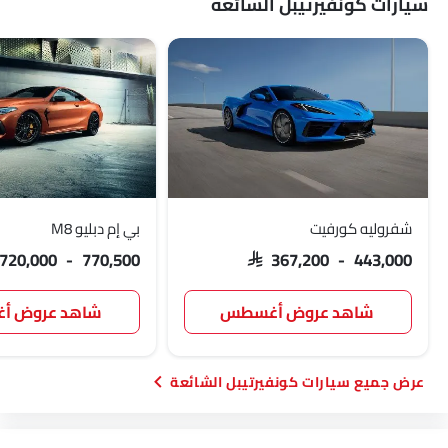
سيارات كونفيرتيبل الشائعة
شفروليه كورفيت
بي إم دبليو M8
 720,000 - 770,500
SAR 367,200 - 443,000
شاهد عروض أغسطس
شاهد عروض 
سيارات كونفيرتيبل الشائعة