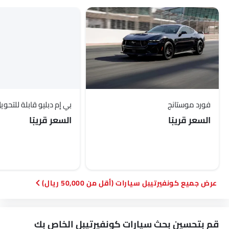
فورد موستانج
بي إم دبليو قابلة للتحويل4
السعر قريبًا
السعر قريبًا
كونفيرتيبل سيارات (أقل من 50,000 ريال)
قم بتحسين بحث سيارات كونفيرتيبل الخاص بك