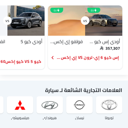
EV
EV
أودي إس كيو 6 إي-ترون
فولفو إي إكس 60
أودي كيو 5
SAR 357,307
إس كيو 6 إي-ترون VS إي إكس 60
كيو 5 VS كيو إكس60 2026
العلامات التجارية الشائعة لـ سيارة
تويوتا
نيسان
هيونداي
ميتسوبيشي