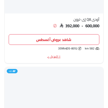
أودي Q8 إي-ترون
SAR 392,000 - 600,000
شاهد عروض أغسطس
35Min(05-80%)
582 km
١ البديل
HEV