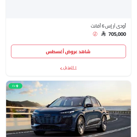
أودي آر إس 6 أفانت
SAR 705,000
شاهد عروض أغسطس
١ البديل
EV