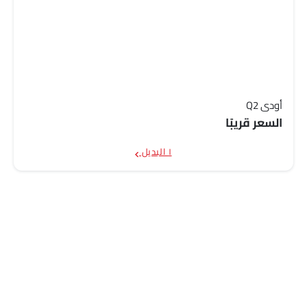
أودي Q2
السعر قريبًا
١ البديل