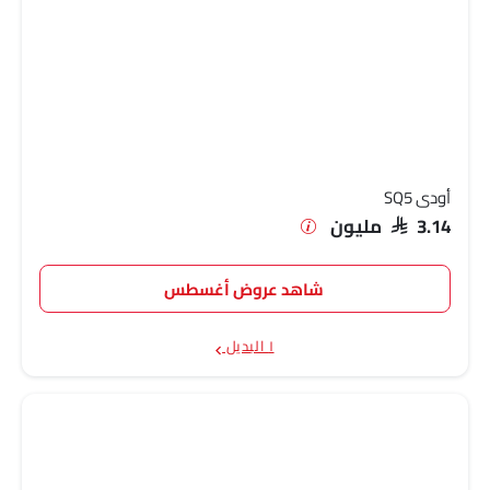
أودي SQ5
SAR 3.14 مليون
شاهد عروض أغسطس
١ البديل