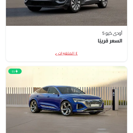
أودي كيو 5
السعر قريبًا
٤ المتغيرات
EV