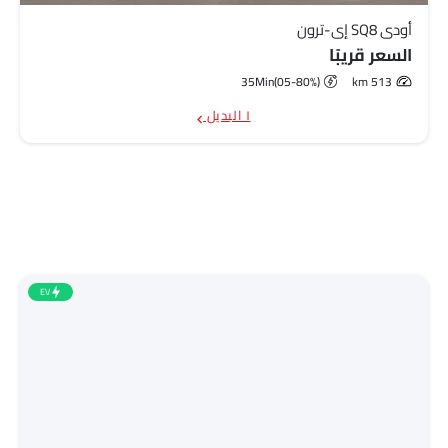
أودي SQ8 إي-ترون
السعر قريبًا
35Min(05-80%)
513 km
١ البديل
EV