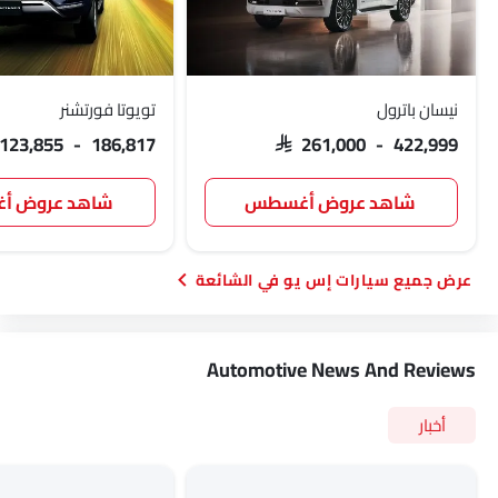
نيسان باترول
تويوتا فورتشنر
 123,855 - 186,817
SAR 261,000 - 422,999
شاهد عروض أغسطس
شاهد عروض 
سيارات إس يو في الشائعة
Automotive News And Reviews
أخبار