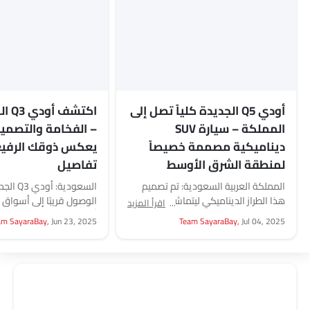
أودي Q5 الجديدة كلياً تصل إلى
اكتشف
المملكة – سيارة SUV
– الفخامة والتصميم
ديناميكية مصممة خصيصاً
يعكس ذوقك الرفيع
لمنطقة الشرق الأوسط
تفاصيل
المملكة العربية السعودية: تم تصميم
السعودية
هذا الطراز الديناميكي ليتماشى مع وتيرة
الوصول قريبًا إلى أسواق
اقرأ المزيد
الحياة اليومية المتسارعة وتنوع أساليب
أودي Q3 الجديدة تتم
am SayaraBay,
Jun 23, 2025
Team SayaraBay,
Jul 04, 2025
المعيشة العصرية. قدمت أودي...
شكل...