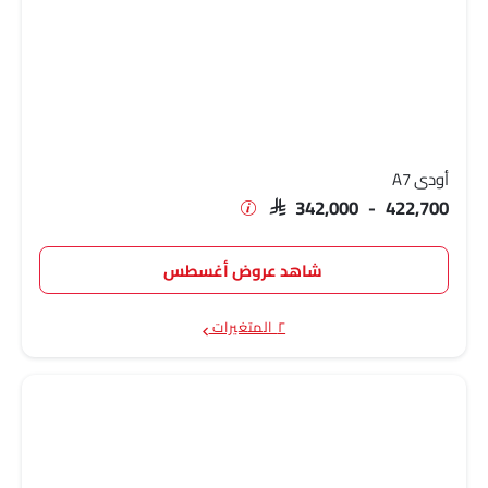
أودي A7
SAR 342,000 - 422,700
شاهد عروض أغسطس
٢ المتغيرات