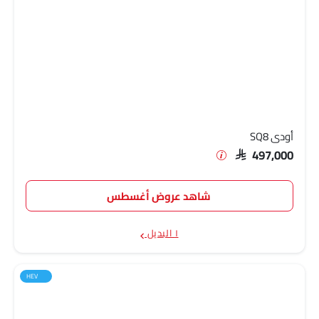
أودي SQ8
SAR 497,000
شاهد عروض أغسطس
١ البديل
HEV