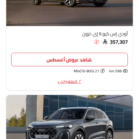
أودي آر إس 6 أفانت
SAR 705,000
أودي كيو 6 إي-ترون
SAR 378,019
أودي إس كيو 6 إي-ترون
أودي كيو 5 سبورتباك
SAR 268,000
SAR 357,307
أودي Q8
SAR 400,000 - 425,000
شاهد عروض أغسطس
أودي RS5
SAR 493,500
21 Min(10-80%)
598 km
أودي Q7
SAR 340,000 - 410,000
٢ المتغيرات
أودي Q3
SAR 160,000 - 245,000