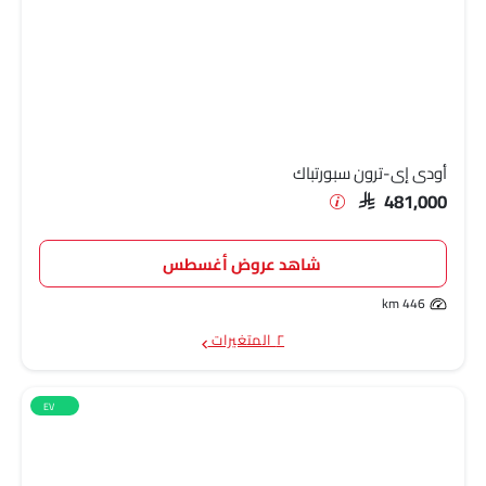
أودي إي-ترون سبورتباك
SAR 481,000
شاهد عروض أغسطس
446 km
٢ المتغيرات
EV