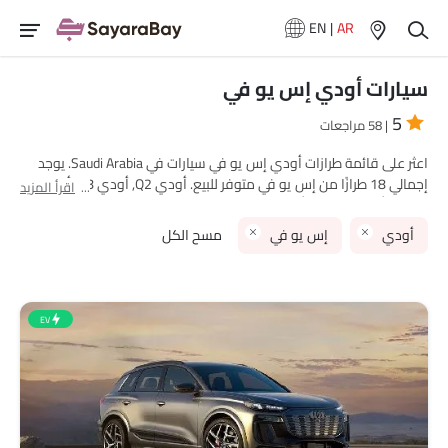
EN
|
AR
سيارات أودي إس يو في
5
| 58 مراجعات
اعثر على قائمة طرازات أودي إس يو في سيارات في Saudi Arabia. يوجد
إجمالي 18 طرازًا من إس يو في متوفر للبيع. أودي Q2, أودي Q8, أودي
اقرأ المزيد
RS Q8, أودي Q7 and أودي إي-ترون سبورتباك are هي الطرازات الأكثر
شهرة بين مشتري أودي إس يو في سيارات في Saudi Arabia. الطراز الأقل
أودي
إس يو في
مسح الكل
سعرًا هو أودي Q3 2025 بسعر SAR 160,000 والأغلى هو أودي SQ5
2025 بسعر SAR 3.14 Million. يرجى اختيار طرازات سيارات المطلوبة من
القائمة أدناه لمعرفة قائمة الأسعار الكاملة في مدينتك، العروض، الفئات،
المواصفات، الصور، استهلاك الوقود والمراجعات.
EV
نماذج أودي
قائمة الأسعار
أودي إس كيو 6 إي-ترون
SAR 357,307
أودي Q8 إي-ترون
SAR 392,000 - 600,000