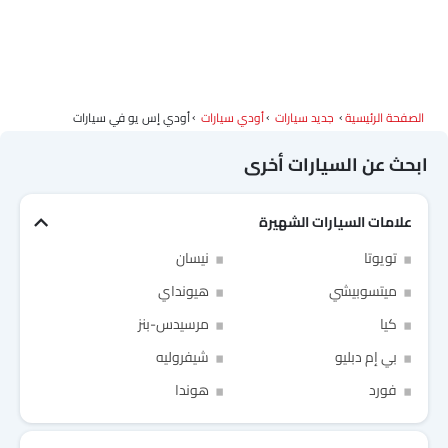
الصفحة الرئيسية
جديد سيارات
أودي سيارات
أودي إس يو في سيارات
ابحث عن السيارات أخرى
علامات السيارات الشهيرة
تويوتا
نيسان
ميتسوبيشي
هيونداي
كيا
مرسيدس-بنز
بي إم دبليو
شيفروليه
Link Your Facebook Account
Link Your Google Account
فورد
هوندا