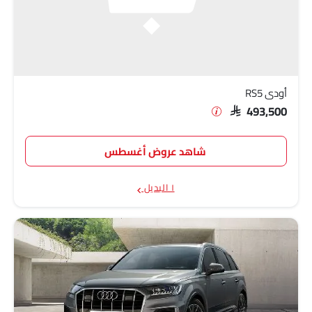
أودي RS5
SAR 493,500
شاهد عروض أغسطس
١ البديل