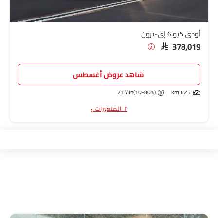
أودي كيو 6 إي-ترون
SAR 378,019
شاهد عروض أغسطس
21Min(10-80%)
625 km
٢ المتغيرات