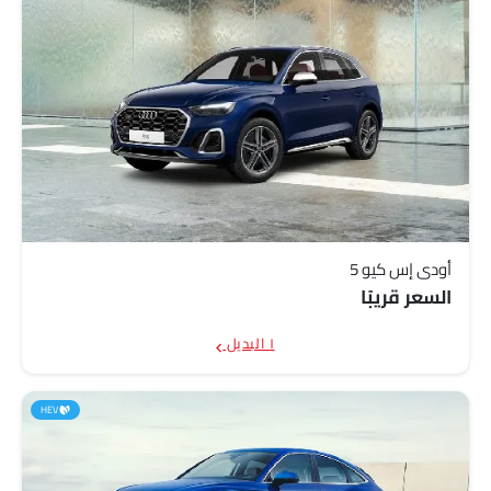
أودي إس كيو 5
السعر قريبًا
١ البديل
HEV