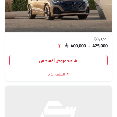
أودي Q8
SAR 400,000 - 425,000
شاهد عروض أغسطس
٣ المتغيرات