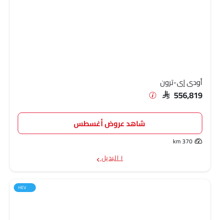
أودي إي-ترون
SAR 556,819
شاهد عروض أغسطس
370 km
١ البديل
HEV