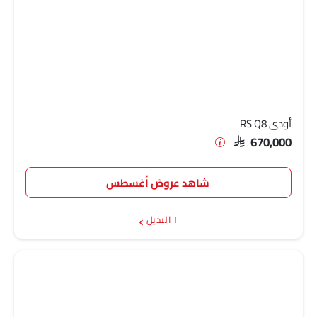
أودي RS Q8
SAR 670,000
شاهد عروض أغسطس
١ البديل