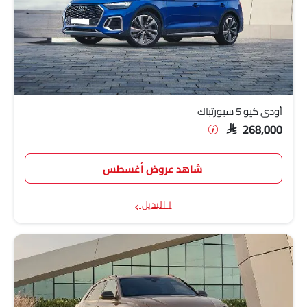
أودي كيو 5 سبورتباك
SAR 268,000
شاهد عروض أغسطس
١ البديل