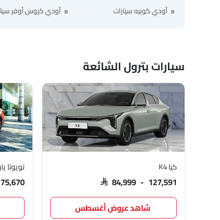
أودي كوبيه سيارات
أودي كروس أوفر سيار
سيارات بترول الشائعة
كيا K4
تويوتا ي
 75,670
SAR 84,999 - 127,591
شاهد عروض أغسطس