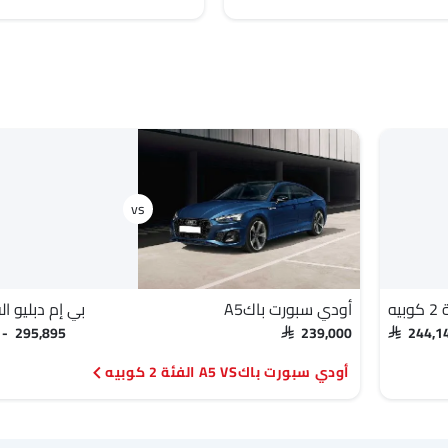
يه
أودي سبورت باكA5
بي إم دبليو الفئة 2 
 - 295,895
SAR 239,000
SAR 244,
أودي سبورت باكA5 VS الفئة 2 كوبيه