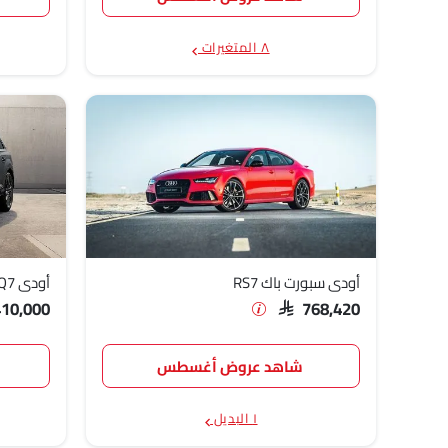
٨ المتغيرات
أودي سبورت باك RS7
أودي Q7
410,000
SAR 768,420
شاهد عروض أغسطس
١ البديل