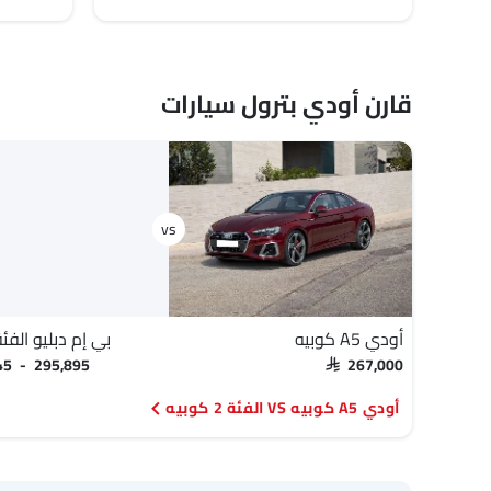
قارن أودي بترول سيارات
أودي A5 كوبيه
بي إم دبليو الفئة 2 كوب
145 - 295,895
SAR 267,000
أودي A5 كوبيه VS الفئة 2 كوبيه