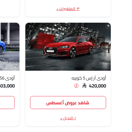
أودي سبورت باك RS7
SAR 768,420
٣ المتغيرات
أودي Q7
,000 - 410,000
أودي كوبيه TT
SAR 248,500 - 3.82 
أودي آر إس 5 كوبيه
أودي S6
403,000
SAR 420,000
شاهد عروض أغسطس
١ البديل