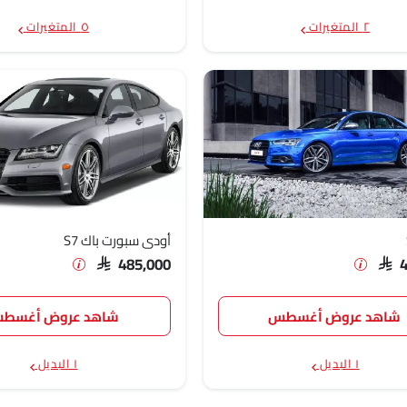
٢ المتغيرات
٥ المتغيرات
SAR 340
مليون
أودي سبورت باك S7
SAR 485,000
SAR 
شاهد عروض أغسطس
شاهد عروض أغسط
١ البديل
١ البديل