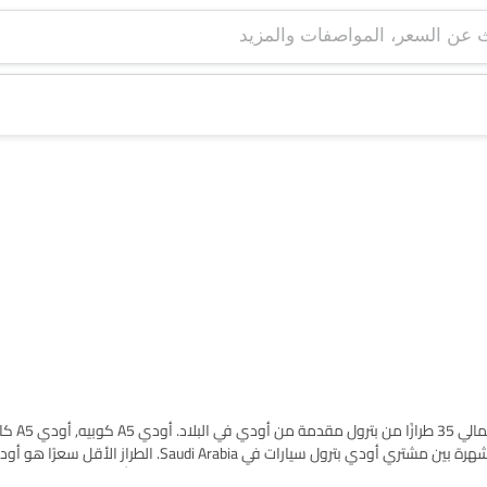
اعثر على قائمة طرازات أود
بسعر SAR 115,000 والأغلى هو أودي كوبيه TT 2025 بسعر SAR 3.82 Million. يرجى اختيار طرازات سيارات المطلوبة من القائمة أدناه لم