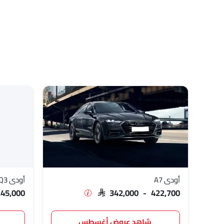
أودي A7
أودي Q3
245,000
SAR 342,000 - 422,700
شاهد عروض أغسطس