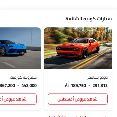
سيارات كوبيه الشائعة
دودج تشالنجر
شفروليه كورفيت
 367,200 - 443,000
SAR 189,750 - 291,813
شاهد عروض أغسطس
شاهد عروض 