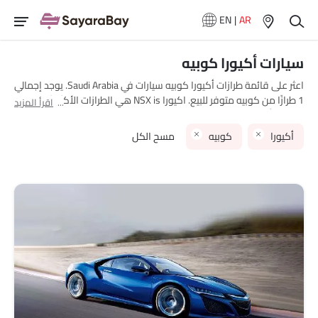
EN
|
AR
سيارات أكيورا كوبيه
اعثر على قائمة طرازات أكيورا كوبيه سيارات في Saudi Arabia. يوجد إجمالي
1 طرازًا من كوبيه متوفر للبيع. اكيورا NSX is هي الطرازات الأكثر شهرة بين
اقرأ المزيد
مشتري أكيورا كوبيه سيارات في Saudi Arabia. يرجى اختيار طرازات سيارات
المطلوبة من القائمة أدناه لمعرفة قائمة الأسعار الكاملة في مدينتك،
أكيورا
كوبيه
مسح الكل
العروض، الفئات، المواصفات، الصور، استهلاك الوقود والمراجعات.