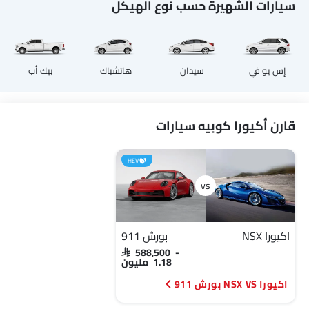
سيارات الشهيرة حسب نوع الهيكل
إس يو في
سيدان
هاتشباك
بيك أب
قارن أكيورا كوبيه سيارات
HEV
اكيورا NSX
بورش 911
SAR 588,500 -
1.18 مليون
اكيورا NSX VS بورش 911