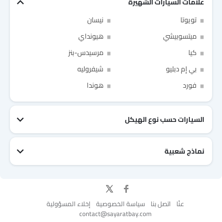
علامات السيارات الشهيرة
تويوتا
نيسان
ميتسوبيشي
هيونداي
كيا
مرسيدس-بنز
بي إم دبليو
شيفروليه
Link Your Facebook Account
Link Your Google Account
فورد
هوندا
السيارات حسب نوع الهيكل
of Cardekho SEA
الخصوصية
سياسة
and
شروط الاستخدام
I have read and agree to the
نماذج شعبية
جيتور T2
نيسان Patrol 2025
تويوتا Fortuner
إم جي 5 2025
هيونداي Tucson
فورد Taurus
تويوتا Hiace 2025
تويوتا Yaris
إم جي RX9
إيسوزو D-Max
عنّا
اتصل بنا
سياسة الخصوصية
إخلاء المسؤولية
contact@sayaratbay.com