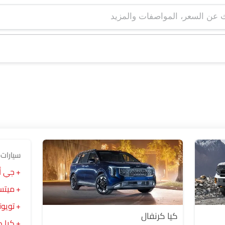
سيارات 
جي أي 
ميتس
تويوت
كيا كرنفال
كيا ك