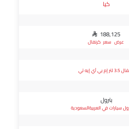
كيا
SAR 188,125
سعر كرنفال
تر إم بي آي إيه تي
بترول
ول سيارات في العربيةالسعودية