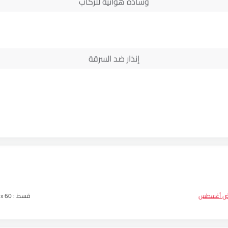
وسادة هوائية للركاب
إنذار ضد السرقة
ض أغسطس
قسط :
6 x 60