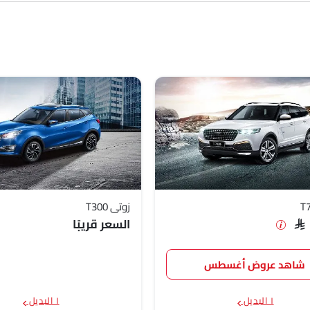
زوتي T300
السعر قريبًا
SAR
شاهد عروض أغسطس
١ البديل
١ البديل