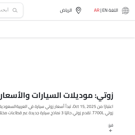
اللغة
EN
|
AR
الرياض‎
زوتي: موديلات السيارات والأسعار 
زوتي T700L. تقدم زوتي حاليًا 3 نماذج سيارة جديدة عبر قطاعات مختلفة في العربيةالسعودية.
تتميز الموديلات الأكثر مبيعًا مثل 3
إس يو في
(زوتي T300, T700, T700L) في قطاعاتها الخاصة بأدائها القوي وتصميمها وقيمتها.
فرز: