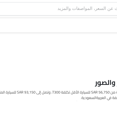
والصور
اعتبارًا من Oct 15, 2025، تبدأ أسعار زوتي سيارة في العربيةالسعودية من  56,750