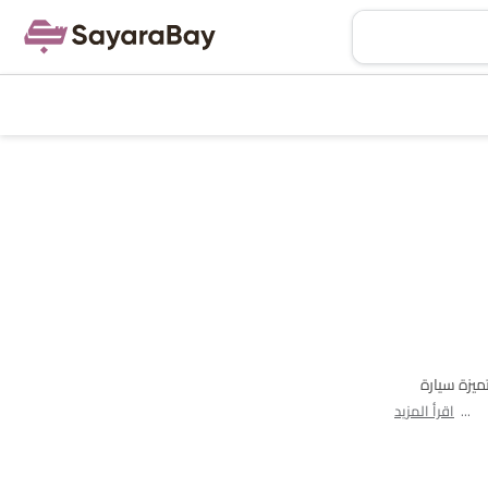
SAR للسيارة الأقل تكلفة T300، وتصل إلى SAR 93,150 للسيارة المتميزة سيارة
اقرأ المزيد