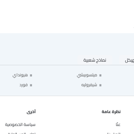
هيكل
نماذج شعبية
ميتسوبيشي
هيونداي
شيفروليه
فورد
نظرة عامة
آخرى
عنّا
سياسة الخصوصية