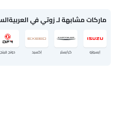
ماركات مشابهة لـ زوتي في العربيةال
إيسوزو
كرايسلر
إكسيد
دونج فينج