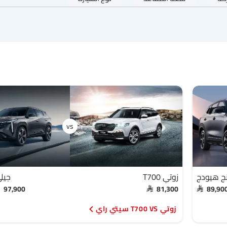
ج هيودج
زوتي T700
جيل
- 97,900
SAR 81,300
SAR 89,90
زوتي T700 VS سيتي راي