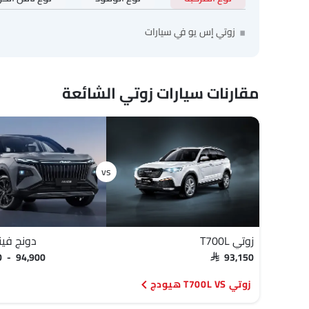
زوتي إس يو في سيارات
مقارنات سيارات زوتي الشائعة
زوتي T700L
دونج فين
0 - 94,900
SAR 93,150
زوتي T700L VS هيودج