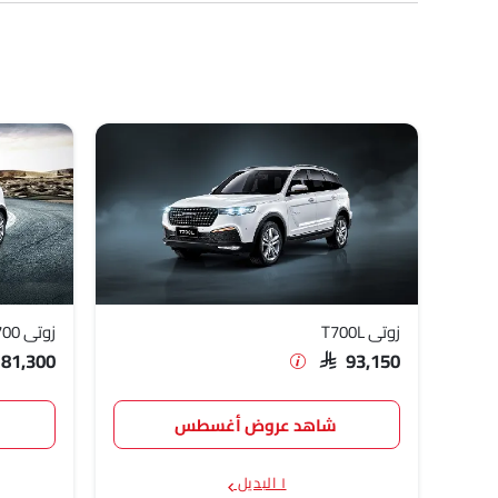
نماذج زوتي
قائمة الأسعار
زوتي T700L
SAR 93,150
زوتي T700
SAR 81,300
زوتي T700L
زوتي T700
 81,300
SAR 93,150
شاهد عروض أغسطس
١ البديل