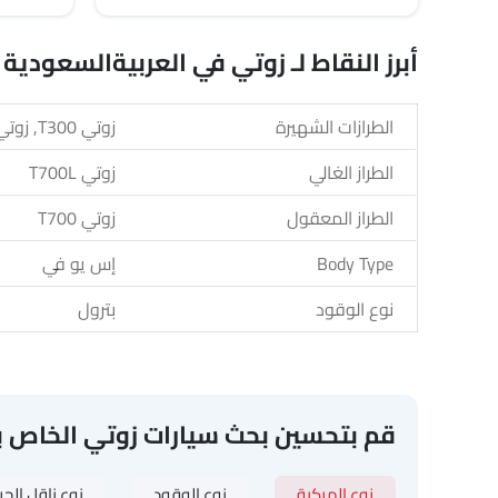
أبرز النقاط لـ زوتي في العربيةالسعودية
الطرازات الشهيرة
زوتي T300, زوتي T700, زوتي T700L
الطراز الغالي
زوتي T700L
الطراز المعقول
زوتي T700
Body Type
إس يو في
نوع الوقود
بترول
قم بتحسين بحث سيارات زوتي الخاص 
نوع المركبة
نوع الوقود
نوع ناقل الح