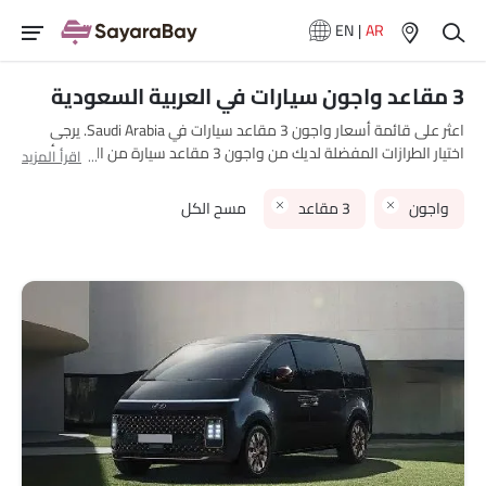
EN
|
AR
3 مقاعد واجون سيارات في العربية السعودية
اعثر على قائمة أسعار واجون 3 مقاعد سيارات في Saudi Arabia. يرجى
اختيار الطرازات المفضلة لديك من واجون 3 مقاعد سيارة من القائمة أدناه
اقرأ المزيد
لمعرفة القائمة الكاملة للأسعار في مدينتك، العروض، الفئات،
المواصفات، الصور، استهلاك الوقود والمراجعات.
واجون
3 مقاعد
مسح الكل
الطراز
قائمة الأسعار
هيونداي ستاريا
SAR 180,965 - 182,115