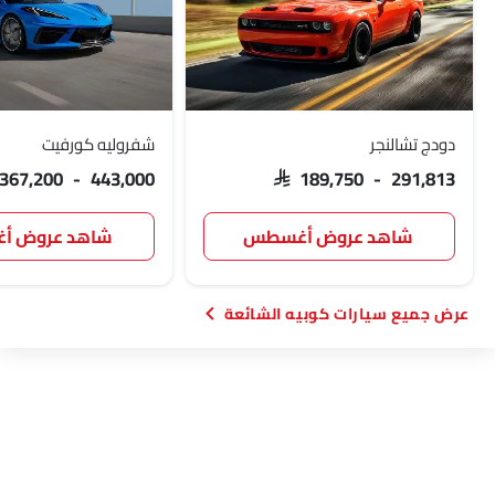
دودج تشالنجر
شفروليه كورفيت
 367,200 - 443,000
SAR 189,750 - 291,813
شاهد عروض أغسطس
شاهد عروض 
سيارات كوبيه الشائعة