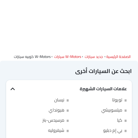
الصفحة الرئيسية
جديد سيارات
W-Motors سيارات
W-Motors كوبيه سيارات
ابحث عن السيارات أخرى
علامات السيارات الشهيرة
تويوتا
نيسان
ميتسوبيشي
هيونداي
كيا
مرسيدس-بنز
بي إم دبليو
شيفروليه
Link Your Facebook Account
Link Your Google Account