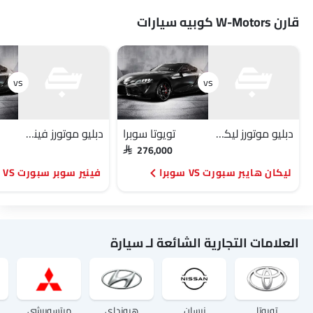
قارن W-Motors كوبيه سيارات
دبليو موتورز ليكان هايبر سبورت
تويوتا سوبرا
دبليو موتورز فينير سوبر سبورت
SAR 276,000
ليكان هايبر سبورت VS سوبرا
فينير سوبر سبورت VS سوبرا
العلامات التجارية الشائعة لـ سيارة
تويوتا
نيسان
هيونداي
ميتسوبيشي