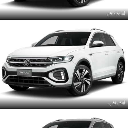
أسود داكن
أبيض نقي