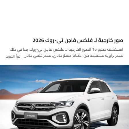
صور خارجية لـ فلكس فاجن تي-روك 2026
استكشف جميع 16 الصور الخارجية لـ فلكس فاجن تي-روك، بما في ذلك
منظر بزاوية منخفضة من الأمام, منظر جانبي, منظر خلفي جانبي متقاطع,
اقرأ المزيد
منظر الزاوية الخلفية, مصباح أمامي, مصباح خلفي, منظر الصندوق عن
قرب, عجلة, مصباح الضباب الأمامي, مقبض الباب, منظر الشبك الأمامي,
الشعار, مرآة السائق الأمامية زاوية, أنبوب العادم, جناح خلفي, منظر
متوسط الزاوية الأمامية