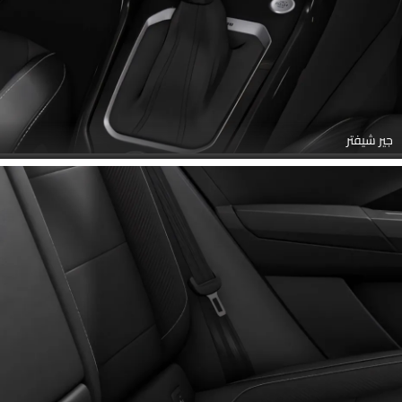
جير شيفتر