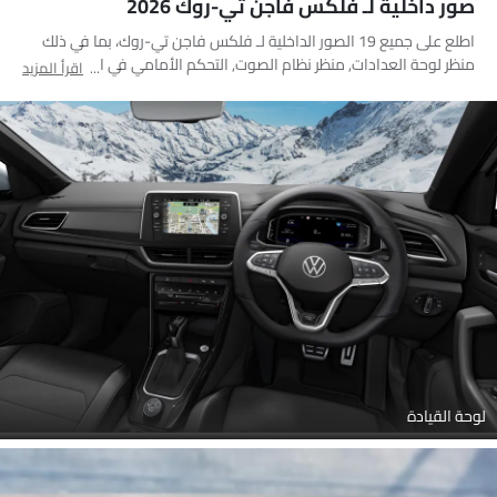
صور داخلية لـ فلكس فاجن تي-روك 2026
اطلع على جميع 19 الصور الداخلية لـ فلكس فاجن تي-روك، بما في ذلك
منظر لوحة العدادات, منظر نظام الصوت, التحكم الأمامي في المكيف,
اقرأ المزيد
فتحات المكيف الأمامية, عجلة القيادة, عداد الدوران, عجلة قيادة متعددة
الوظائف, المقاعد الخلفية, المقاعد الأمامية, صندوق القفازات, منفذ
ملحقات الطاقة, مغير السرعات, حزام الأمان, منظر مكبرات الصوت, جهاز
تحديد المواقع, مسند رأس المقعد الأمامي, مقبض الباب الداخلي, مسند
رأس المقعد الخلفي, فتحات تكييف جانبية أمامية
لوحة القيادة