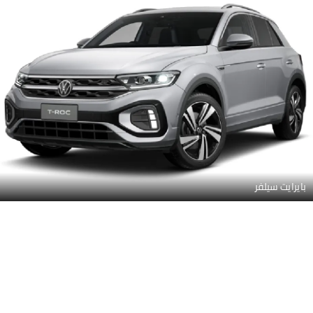
بايرايت سيلفر