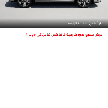
منظر أمامي متوسط الزاوية
صور خارجية لـ فلكس فاجن تي-روك