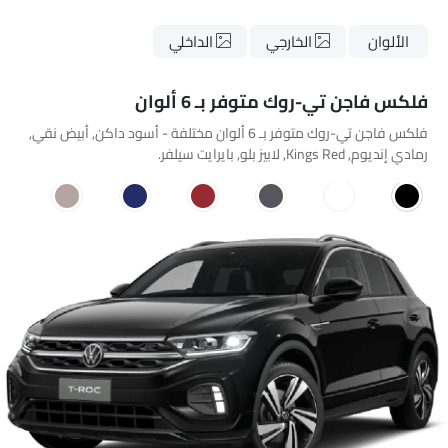
الألوان
الخارجي
الداخلي
فلكس فاجن تي-روك متوفر بـ 6 ألوان
فلكس فاجن تي-روك متوفر بـ 6 ألوان مختلفة - أسود داكن, أبيض نقي,
رمادي إنديوم, Kings Red, لابيز بلو, بايرايت سيلفر.