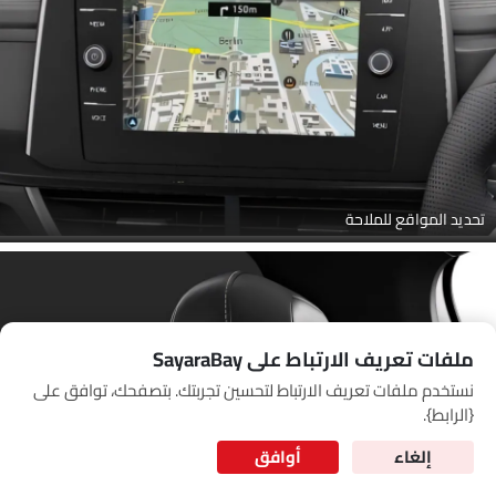
Link Your Google Account
SEA
of Cardekho
سياسة الخصوصية
and
شروط الاستخدام
I have read and agree to the
تحديد المواقع للملاحة
ملفات تعريف الارتباط على SayaraBay
نستخدم ملفات تعريف الارتباط لتحسين تجربتك. بتصفحك، توافق على
for Better Experience & Regular updates
{الرابط}.
المعلومات الشخصية
إلغاء
أوافق