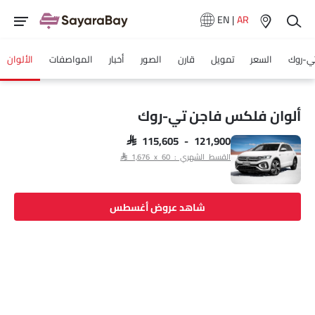
EN
|
AR
ي-روك
السعر
تمويل
قارن
الصور
أخبار
المواصفات
الألوان
ألوان فلكس فاجن تي-روك
SAR 115,605 - 121,900
القسط الشهري : SAR 1,676 x 60
شاهد عروض أغسطس