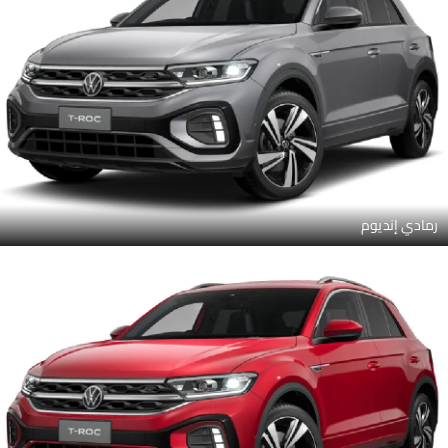
رمادي إنديوم