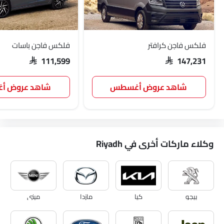
فلكس فاجن كرافتر
فلكس فاجن باسات
SAR 111,599
SAR 147,231
شاهد عروض أغسطس
شاهد عروض 
وكلاء ماركات أخرى في Riyadh
بيجو
كيا
مازدا
ميني