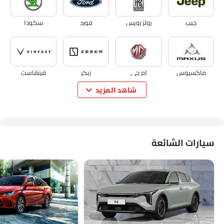
جيب
رولز رويس
فورد
سكودا
ماكسيوس
إم جي
زيكر
فينفاست
شاهد المزيد
نيو
كايي
فوياه
كوينيجسيج
سيارات الشائعة
جي إم سي
فيات
ماكلارين