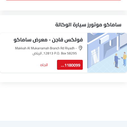
ساماكو موتورز سيارة الوكالة
فولكس فاجن - معرض ساماكو
(الرياض)
Makkah Al Mukarramah Branch Rd Riyadh -
12813 P.O. Box 58295, الرياض‎
8001180099
اتجاه