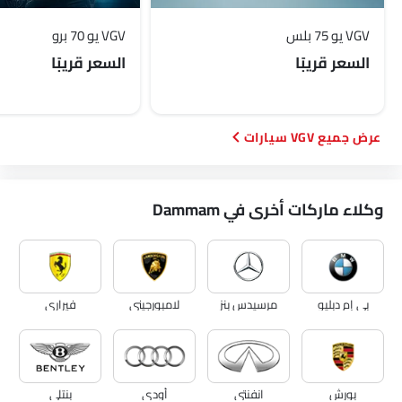
VGV يو 75 بلس
VGV يو 70 برو
السعر قريبًا
السعر قريبًا
VGV سيارات
وكلاء ماركات أخرى في Dammam
بي إم دبليو
مرسيدس بنز
لامبورجيني
فيراري
بورش
انفنتي
أودي
بنتلي