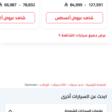
SAR 66,987 - 78,832
SAR 84,999 - 127,591
GWM
سوإست
جايكو
أومودا
شاهد عروض أغسطس
شاهد عروض 
سيارات الشائعة
سكاي ويل
بترومين فوتون
روكس
شاومي
ديبال
ج إم سي
آي كور
إم هيرو
الصفحة الرئيسية
جديد سيارات
VGV سيارات
الوكلاء
Dammam
دودج
كاديلاك
أستون مارتن
جي أي سي
ابحث عن السيارات أخرى
علامات السيارات الشهيرة
رام
بوغاتي
شيري
جيلي