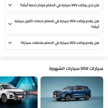
هل لدى وكلاء VGV سيارة في الدمام مراكز خدمة أيضًا؟
العديد من وكلاء VGV سيارة في الدمام لديهم مراكز خدمة. ومع ذلك، لدى عدد كبير من الوكلاء مركز خدمة منفصل. يوصى بالاستفسار عن هذا من أقرب وكلاء VGV المعتمدين مع رقم الاتصال المقدم.
هل يقدم وكلاء VGV سيارة في الدمام خدمات تأمين سيارة
أيضًا؟
يُعرف أن وكلاء VGV سيارة في الدمام وشركات التأمين لديهم شراكات، مما يسهل على المشتري الحصول على تأمين VGV سيارة فقط في الوكالة.
هل يقدم وكلاء VGV سيارة في الدمام ملحقات سيارة؟
نعم، يبيع معظم وكلاء VGV سيارة ملحقات سيارة. يمكنك شراء الملحقات الأصلية من سيارة منهم.
سيارات VGV سيارات الشهيرة