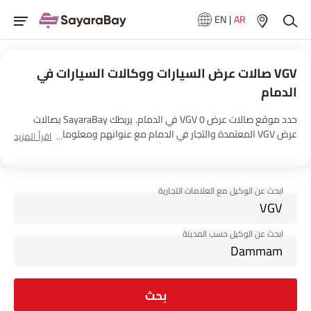
EN
|
AR
VGV صالات عرض السيارات ووكالات السيارات في
الدمام
حدد موقع صالات عرض 0 VGV في الدمام. يربطك SayaraBay بصالات
عرض VGV المعتمدة والتجار في الدمام مع عنوانهم ومعلومات الاتصال
اقرأ المزيد
الكاملة. لمزيد من المعلومات حول أسعار السيارات VGV والعروض
وخيارات EMI واختبار القيادة، اتصل بالوكلاء المذكورين أدناه في الدمام.
بحث