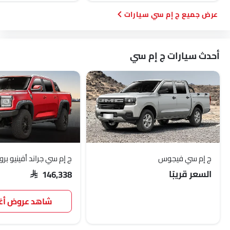
ج إم سي سيارات
أحدث سيارات ج إم سي
ج إم سي فيجوس
ج إم سي جراند أفينيو برو
السعر قريبًا
SAR 146,338
شاهد عروض 