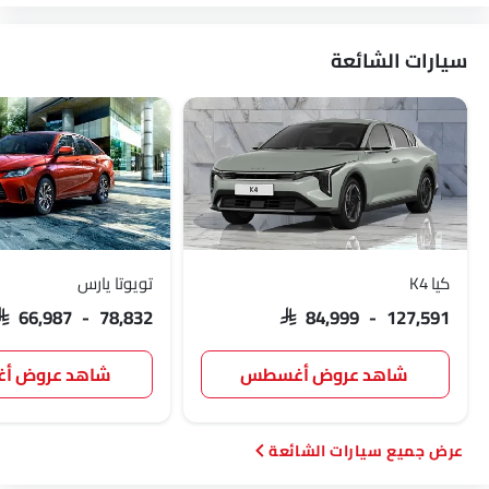
لوتس
فولفو
مازيراتي
ألفا روميو
سيارات الشائعة
جينيسيس
أبارث
بورجوارد
هافال
VGV
لوسيد
بي واي دي
تانك
كيا K4
تويوتا يارس
SAR 66,987 - 78,832
SAR 84,999 - 127,591
جيتور
GWM
سوإست
جايكو
شاهد عروض أغسطس
شاهد عروض 
سيارات الشائعة
أومودا
سكاي ويل
بترومين فوتون
روكس