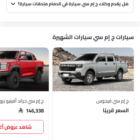
هل يقدم وكلاء ج إم سي سيارة في الدمام ملحقات سيارة؟
نعم، يبيع معظم وكلاء ج إم سي سيارة ملحقات سيارة. يمكنك شراء الملحقات الأصلية من سيارة منهم.
سيارات ج إم سي سيارات الشهيرة
ج إم سي فيجوس
ج إم سي جراند أفينيو برو
السعر قريبًا
SAR 146,338
شاهد عروض 