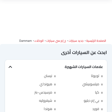
شاومي
ديبال
آي كور
إم هيرو
الصفحة الرئيسية
جديد سيارات
ج إم سي سيارات
الوكلاء
Dammam
دودج
كاديلاك
أستون مارتن
جي أي سي
ابحث عن السيارات أخرى
علامات السيارات الشهيرة
رام
بوغاتي
شيري
جيلي
Link Your Facebook Account
تويوتا
نيسان
Link Your Google Account
ميتسوبيشي
هيونداي
فورثينج
بيستون
هونشي
بولستار
كيا
مرسيدس-بنز
بي إم دبليو
شيفروليه
فورد
هوندا
SEA