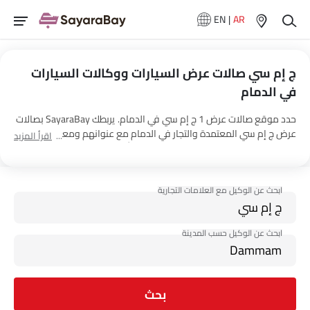
EN
|
AR
ج إم سي صالات عرض السيارات ووكالات السيارات
في الدمام
حدد موقع صالات عرض 1 ج إم سي في الدمام. يربطك SayaraBay بصالات
عرض ج إم سي المعتمدة والتجار في الدمام مع عنوانهم ومعلومات
اقرأ المزيد
الاتصال الكاملة. لمزيد من المعلومات حول أسعار السيارات ج إم سي
والعروض وخيارات EMI واختبار القيادة، اتصل بالوكلاء المذكورين أدناه في
الدمام.
بحث