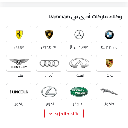
وكلاء ماركات أخرى في Dammam
بي إم دبليو
مرسيدس بنز
لامبورجيني
فيراري
بورش
انفنتي
أودي
بنتلي
جاكوار
لاند روفر
لكزس
لينكون
شاهد المزيد