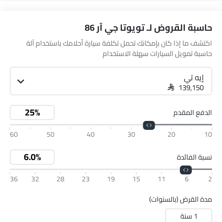
حاسبة القروض لـ تويوتا جي آر 86
اكتشف ما إذا كان بإمكانك تحمل تكلفة سيارة أحلامك باستخدام آلة
حاسبة تمويل السيارات سهلة الاستخدام
إيه تي
SAR 139,150
الدفع المقدم
60
50
40
30
20
10
نسبة الفائدة
36
32
28
23
19
15
11
6
2
مدة القرض (بالسنوات)
1 سنة