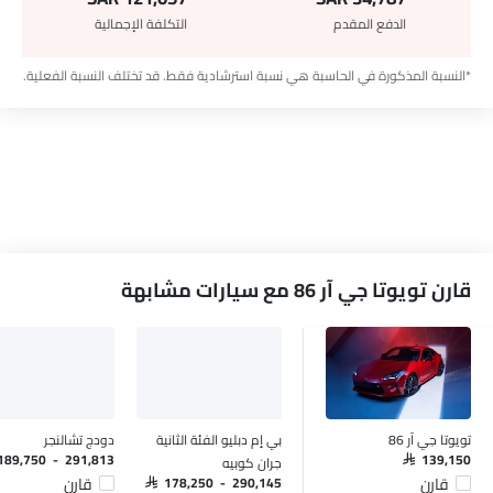
الدفع المقدم
التكلفة الإجمالية
*النسبة المذكورة في الحاسبة هي نسبة استرشادية فقط. قد تختلف النسبة الفعلية.
قارن تويوتا جي آر 86 مع سيارات مشابهة
تويوتا جي آر 86
بي إم دبليو الفئة الثانية
دودج تشالنجر
جران كوبيه
 189,750 - 291,813
SAR 139,150
قارن
قارن
SAR 178,250 - 290,145