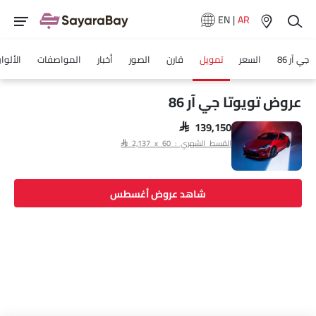
EN
|
AR
جي آر 86
السعر
تمويل
قارن
الصور
أخبار
المواصفات
الألوا
عروض تويوتا جي آر 86
SAR 139,150
القسط الشهري : SAR 2,137 x 60
شاهد عروض أغسطس