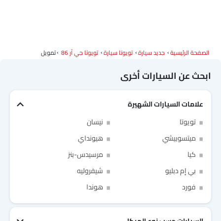
وكلاء تويوتا في الرياض‎
الصفحة الرئيسية
جديد سيارة
تويوتا سيارة
تويوتا جي آر 86
تمويل
ابحث عن السيارات أخرى
علامات السيارات الشهيرة
Link Your Facebook Account
تويوتا
نيسان
ميتسوبيشي
هيونداي
Link Your Google Account
كيا
مرسيدس-بنز
بي إم دبليو
شيفروليه
فورد
هوندا
of Cardekho SEA
الخصوصية
سياسة
and
شروط الاستخدام
I have read and agree to the
السيارات حسب نوع الهيكل