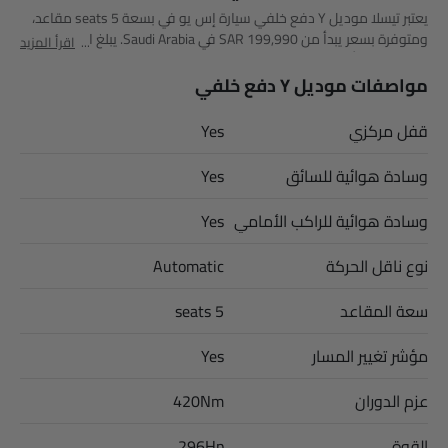
يعتبر تيسلا موديل Y دفع خلفي سيارة إس يو في بسعة 5 seats مقاعد،
ومتوفرة بسعر يبدأ من SAR 199,990 في Saudi Arabia. يبلغ ارتفاعه عن
اقرأ المزيد
الأرض 167 وأبعاده 4790 MM طول × 2129 MM عرض × 1624 MM
ارتفاع. أهم المنافسين لـ موديل Y دفع خلفي هم ATTO 3 Premium,
مواصفات موديل Y دفع خلفي
AMG GLB 35 4MATIC, AMG GLA 35 4MATIC و AMG GLA 45 S 4MATIC
Plus.
قفل مركزي
Yes
وسادة هوائية للسائق
Yes
وسادة هوائية للراكب الأمامي
Yes
نوع ناقل الحركة
Automatic
سعة المقاعد
5 seats
مؤشر تغيير المسار
Yes
عزم الدوران
420Nm
القوة
296Hp