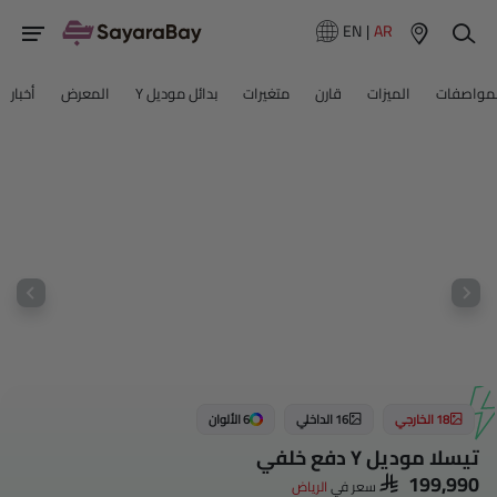
EN
|
AR
مواصفات
الميزات
قارن
متغيرات
بدائل موديل Y
المعرض
أخبار
18 الخارجي
16 الداخلي
6 الألوان
تيسلا موديل Y دفع خلفي
SAR 199,990
سعر في
الرياض‎