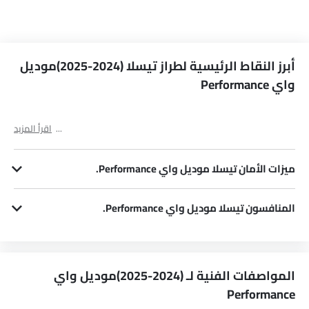
أبرز النقاط الرئيسية لطراز تيسلا (2024-2025)موديل
واي Performance
اقرأ المزيد
ميزات الأمان تيسلا موديل واي Performance.
يحتوي موديل واي Performance على العديد من ميزات الأمان. وقليل منها وسادة هوائية للركاب, وسادة هوائية للسائق, مستشعر التصادم و مؤشر تغيير المسار.
المنافسون تيسلا موديل واي Performance.
في Saudi Arabia، يوجد لدى موديل واي Performance مجموعة من المنافسين، بعضهم Geely GEOMETRY C GF, BYD SONG PLUS AWD, VINFAST VF8 Plus, Chevrolet Blazer EV SS AWD Only و BYD Sealion 7 Performance.
المواصفات الفنية لـ (2024-2025)موديل واي
Performance