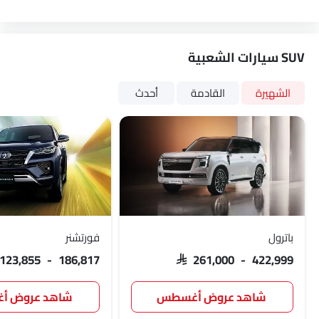
SUV سيارات الشعبية
الشهيرة
القادمة
أحدث
باترول
فورتشنر
 123,855 - 186,817
SAR 261,000 - 422,999
شاهد عروض أغسطس
شاهد عروض 