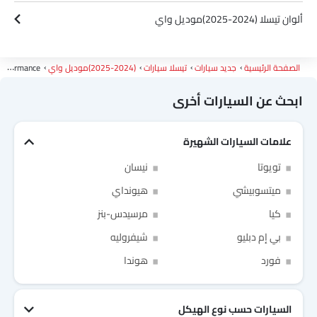
ألوان تيسلا (2024-2025)موديل واي
الصفحة الرئيسية
جديد سيارات
تيسلا سيارات
(2024-2025)موديل واي
Performance
ابحث عن السيارات أخرى
علامات السيارات الشهيرة
Link Your Facebook Account
تويوتا
نيسان
ميتسوبيشي
هيونداي
Link Your Google Account
كيا
مرسيدس-بنز
بي إم دبليو
شيفروليه
فورد
هوندا
of Cardekho SEA
الخصوصية
سياسة
and
شروط الاستخدام
I have read and agree to the
السيارات حسب نوع الهيكل