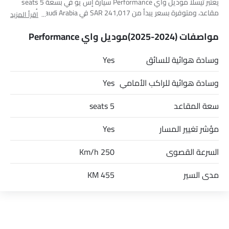
يعتبر تيسلا موديل واي Performance سيارة إس يو في بسعة 5 seats
مقاعد، ومتوفرة بسعر يبدأ من SAR 241,017 في Saudi Arabia. أهم
اقرأ المزيد
المنافسين لـ موديل واي Performance هم GEOMETRY C GF, SONG
PLUS AWD, VF8 Plus و Blazer EV SS AWD Only.
مواصفات (2024-2025)موديل واي Performance
وسادة هوائية للسائق
Yes
وسادة هوائية للراكب الأمامي
Yes
سعة المقاعد
5 seats
مؤشر تغيير المسار
Yes
السرعة القصوى
250 Km/h
مدى السير
455 KM