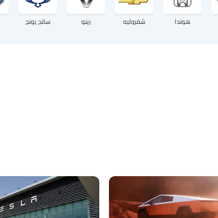
هوندا
شفروليه
رينو
سانج يونج