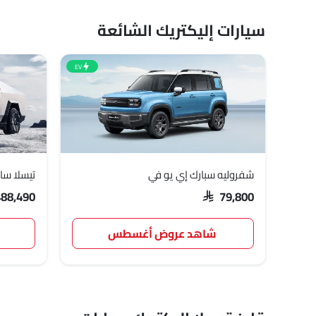
سيارات إليكتريك الشائعة
EV
شفروليه سبارك إي يو في
تيسلا ساي
488,490
SAR 79,800
شاهد عروض أغسطس