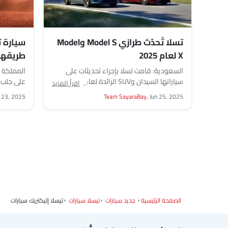
تسلا تُحدّث طرازي Model S وModel
سيارة ت
X لعام 2025
طريقها 
السعودي
السعودية: قامت تسلا بإجراء تحديثات على
المملكة ا
المتحد
سياراتها السيدان وSUV الرائدة لعام 2025،
على جلب ش
اقرأ المزيد
حيث أضافت تغييرات بسيطة ولكن فعّالة.
المملكة ا
 23, 2025
Team SayaraBay,
Jun 25, 2025
وتشمل هذه...
المتحدة، 
الصفحة الرئيسية
جديد سيارات
تيسلا سيارات
تيسلا إليكتريك سيارات