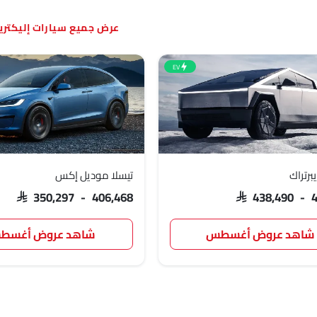
سيارات إليكتر
EV
برتراك
تيسلا موديل إكس
SAR 350,297 - 406,468
SAR 438,490 - 
شاهد عروض أغسطس
شاهد عروض أغسط