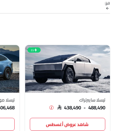
فرز:
الكاملة في مدينتك، العروض، الفئات، المواصفات، الصور، استهلاك ال
نماذج تيسلا
قائمة الأسعار
تيسلا سايبرتراك
,490 - 488,490
تيسلا موديل إكس
,297 - 406,468
EV
تيسلا موديل Y
,990 - 229,990
تيسلا موديل 3
,568 - 224,676
تيسلا موديل إس
,870 - 386,042
تيسلا سايبرتراك
تيسلا م
406,468
SAR 438,490 - 488,490
شاهد عروض أغسطس