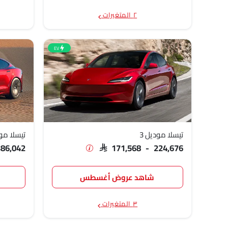
٢ المتغيرات
EV
تيسلا موديل 3
تيسلا مو
386,042
SAR 171,568 - 224,676
شاهد عروض أغسطس
٣ المتغيرات