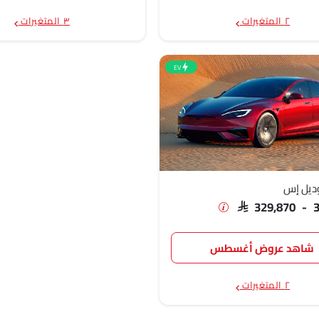
٢ المتغيرات
٣ المتغيرات
EV
ديل إس
SAR 329,870 - 
شاهد عروض أغسطس
٢ المتغيرات