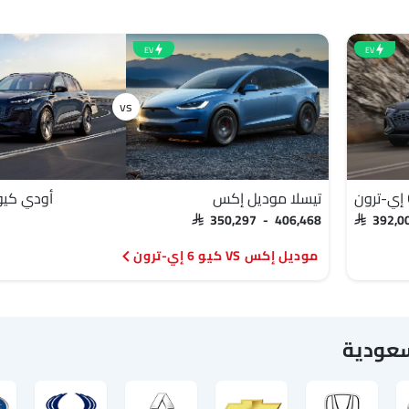
EV
EV
تيسلا موديل إكس
أودي كيو 6 إي-تر
SAR 350,297 - 406,468
SAR 392,
موديل إكس VS كيو 6 إي-ترون
سعودية