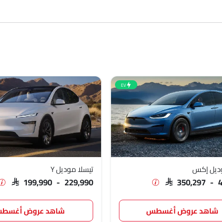
وقود والمراجعات.
SAR 438
SAR 350
EV
SAR 199
SAR 171
SAR 329
وديل إكس
تيسلا موديل Y
SAR 199,990 - 229,990
SAR 350,297 - 
شاهد عروض أغسطس
شاهد عروض أغسط