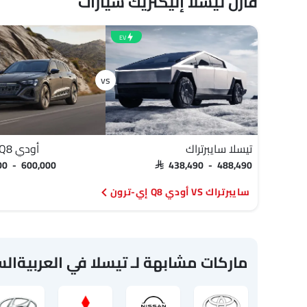
قارن تيسلا إليكتريك سيارات
EV
تيسلا سايبرتراك
أودي Q8 إي-ترون
000 - 600,000
SAR 438,490 - 488,490
سايبرتراك VS أودي Q8 إي-ترون
ماركات مشابهة لـ تيسلا في العربيةال