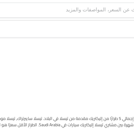
اعثر على قائمة طرازات تيسلا إليكتريك سيارات في Saudi Arabia. يوجد إجمالي 5 طرازًا من إليكتريك مقدمة من تيسلا في البلاد. تيسلا سايبرتراك
2025 بسعر SAR 171,568 والأغلى هو تيسلا سايبرتراك 2025 بسعر SAR 488,490. يرجى اختيار طرازات سيارات المطلوبة من القائمة أدناه لمع